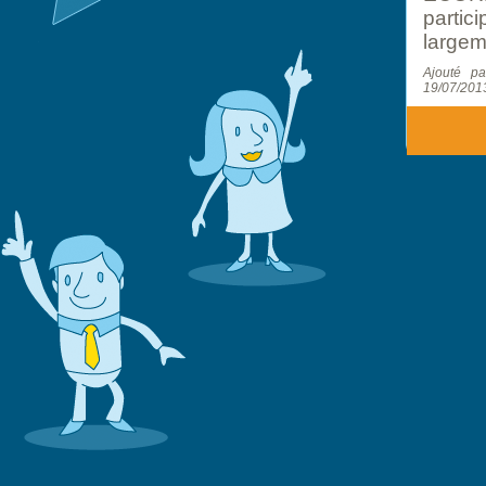
partic
largem
Ajouté 
19/07/201