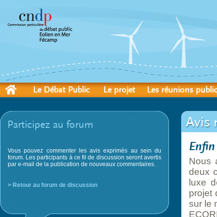
Le Débat Public
Le projet
Les réunions publi
Avis 
Participez au forum
Enfin
Vous pouvez commenter les avis exprimés au sein du
forum. Les participants à ce fil de discussion seront avertis
Nous a
par e-mail de la publication de nouveaux commentaires.
deux c
luxe d
> Retour au forum de discussion
projet
sur le
ECOREF