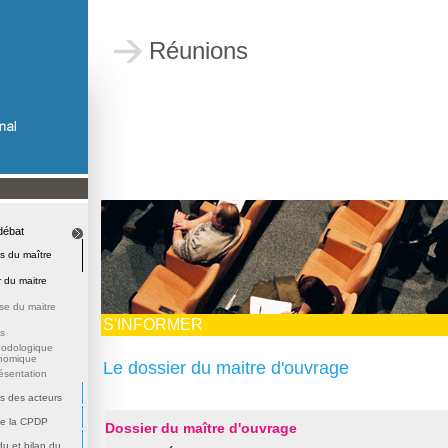
Réunions
débat
s du maître
 du maitre
se du maitre
S'INFORMER
s
hodologique
onomique
Le dossier du maitre d'ouvrage
ésentation
s des acteurs
 de la CPDP
Dossier du maître d'ouvrage
u et bilan du