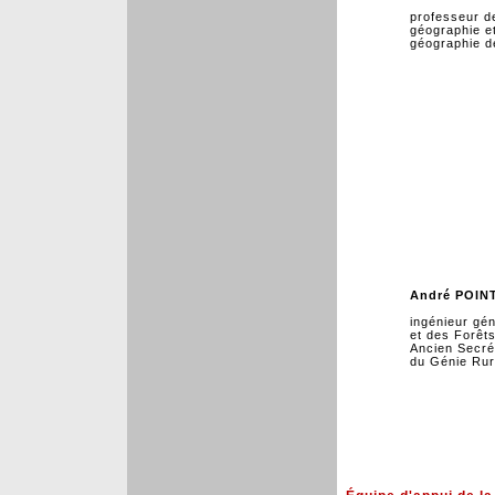
professeur d
géographie e
géographie de
André POIN
ingénieur gé
et des Forêts
Ancien Secrét
du Génie Rur