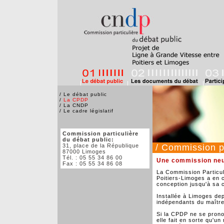
/
Le débat public
/
La CPDP
/
La CNDP
/
Le cadre législatif
Commission particulière
du débat public:
31, place de la République
/ Commission pa
87000 Limoges
Tél. : 05 55 34 86 00
Une commission neut
Fax : 05 55 34 86 08
La Commission Particul
Poitiers-Limoges a en c
conception jusqu'à sa c
Installée à Limoges de
indépendants du maître
Si la CPDP ne se prono
elle fait en sorte qu'u