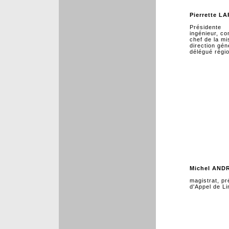
Pierrette L
Présidente
ingénieur, c
chef de la mi
direction gén
délégué régio
Michel AND
magistrat, p
d'Appel de L