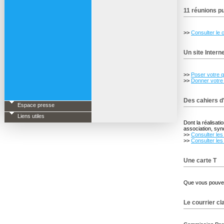
11 réunions p
>>
Consulter le 
Un site Intern
>>
Poser votre q
>>
Donner votre
Des cahiers d
Espace presse
Liens utiles
Dont la réalisati
association, syndi
>>
Consulter les
>>
Consulter les
Une carte T
Que vous pouvez
Le courrier cl