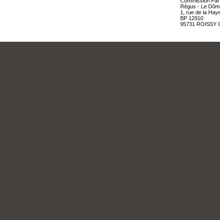
Commission Parti
Régus - Le Dôm
1, rue de la Hay
BP 12910
95731 ROISSY