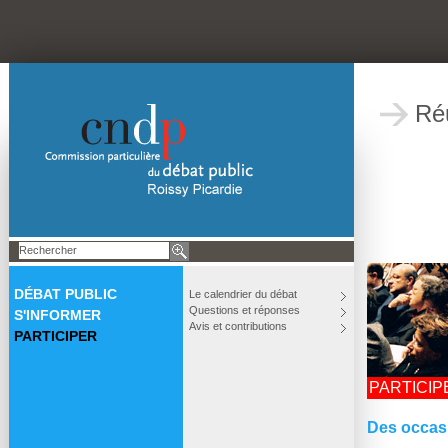
Ré
DÉBAT PUBLIC
Le calendrier du débat
Questions et réponses
S'INFORMER
Avis et contributions
PARTICIPER
PARTICIP
Des occas