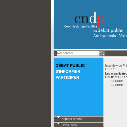
DÉBAT PUBLIC
Interview du Pré
CPDP
S'INFORMER
Les organisateu
PARTICIPER
CNDP et CPDP
La CNDP
La CPDP
Espace presse
Liens utiles