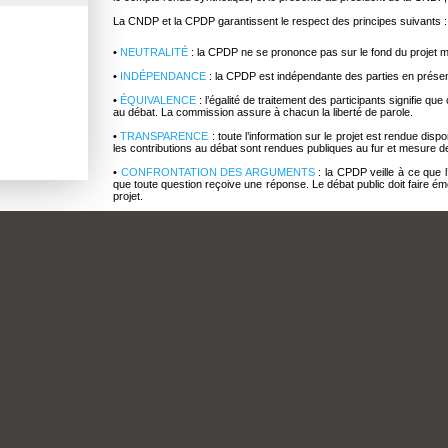
La CNDP et la CPDP garantissent le respect des principes suivants :
•
NEUTRALITÉ
: la CPDP ne se prononce pas sur le fond du projet 
•
INDÉPENDANCE
: la CPDP est indépendante des parties en prés
•
ÉQUIVALENCE
: l’égalité de traitement des participants signifie 
au débat. La commission assure à chacun la liberté de parole.
•
TRANSPARENCE
: toute l’information sur le projet est rendue di
les contributions au débat sont rendues publiques au fur et mesure de
•
CONFRONTATION DES ARGUMENTS
: la CPDP veille à ce que 
que toute question reçoive une réponse. Le débat public doit faire ém
projet.