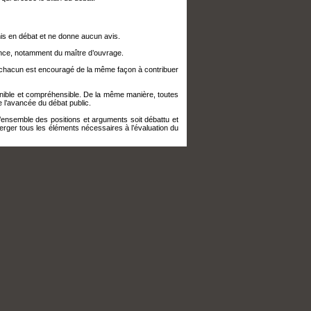
mis en débat et ne donne aucun avis.
ence, notamment du maître d’ouvrage.
que chacun est encouragé de la même façon à contribuer
sponible et compréhensible. De la même manière, toutes
 l’avancée du débat public.
l’ensemble des positions et arguments soit débattu et
erger tous les éléments nécessaires à l’évaluation du