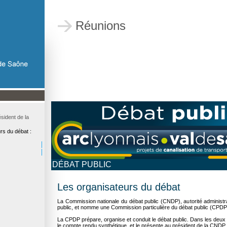
Réunions
sident de la
rs du débat :
DÉBAT PUBLIC
Les organisateurs du débat
La Commission nationale du débat public (CNDP), autorité administra
public, et nomme une Commission particulière du débat public (CPDP
La CPDP prépare, organise et conduit le débat public. Dans les deux mo
le compte rendu synthétique, et le présente au président de la CNDP, 