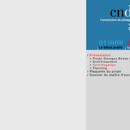
/
Présentation
>
Projet Georges Besse 
>
Enrichissement
>
Centrifugation
>
Planning
/
Plaquette du projet
/
Dossier du maître d'ou