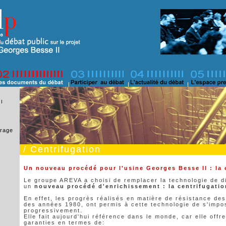
II
vrage
/ Centrifugation
Un nouveau procédé pour l'usine Georges Besse II : la 
Le groupe AREVA a choisi de remplacer la technologie de d
un
nouveau procédé d'enrichissement : la centrifugatio
En effet, les progrès réalisés en matière de résistance des
des années 1980, ont permis à cette technologie de s'impo
progressivement.
Elle fait aujourd'hui référence dans le monde, car elle offr
garanties en termes de: