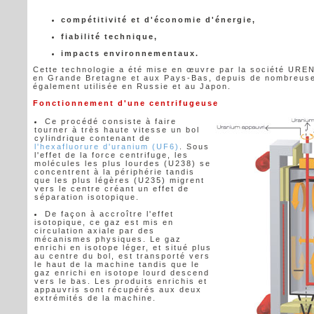
compétitivité et d'économie d'énergie,
fiabilité technique,
impacts environnementaux.
Cette technologie a été mise en œuvre par la société URE
en Grande Bretagne et aux Pays-Bas, depuis de nombreuse
également utilisée en Russie et au Japon.
Fonctionnement d'une centrifugeuse
Ce procédé consiste à faire
tourner à très haute vitesse un
bol
cylindrique
contenant de
l'hexafluorure d'uranium (UF6)
. Sous
l'effet de la force centrifuge, les
molécules les plus lourdes (U238) se
concentrent à la périphérie tandis
que les plus légères (U235) migrent
vers le centre créant un effet de
séparation isotopique.
De façon à accroître l'effet
isotopique, ce gaz est mis en
circulation axiale par des
mécanismes physiques. Le gaz
enrichi en isotope léger, et situé plus
au centre du bol, est transporté vers
le haut de la machine tandis que le
gaz enrichi en isotope lourd descend
vers le bas. Les produits enrichis et
appauvris sont récupérés aux deux
extrémités de la machine.