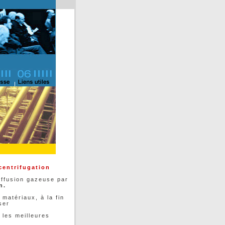
centrifugation
iffusion gazeuse par
n.
 matériaux, à la fin
ser
e les meilleures