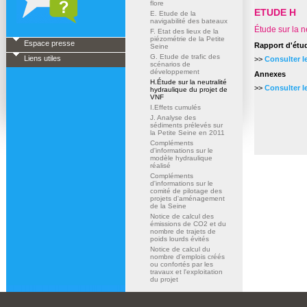
flore
ETUDE H
E. Etude de la
navigabilité des bateaux
Étude sur la n
F. Etat des lieux de la
piézométrie de la Petite
Espace presse
Rapport d'étu
Seine
G. Etude de trafic des
Liens utiles
>>
Consulter 
scénarios de
développement
Annexes
H.Étude sur la neutralité
>>
Consulter 
hydraulique du projet de
VNF
I.Effets cumulés
J. Analyse des
sédiments prélevés sur
la Petite Seine en 2011
Compléments
d'informations sur le
modèle hydraulique
réalisé
Compléments
d'informations sur le
comité de pilotage des
projets d'aménagement
de la Seine
Notice de calcul des
émissions de CO2 et du
nombre de trajets de
poids lourds évités
Notice de calcul du
nombre d'emplois créés
ou confortés par les
travaux et l'exploitation
du projet