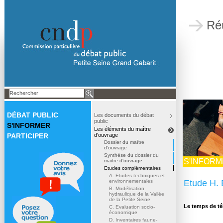
Ré
DÉBAT PUBLIC
Les documents du débat
public
S'INFORMER
Les éléments du maître
PARTICIPER
d'ouvrage
Dossier du maître
d’ouvrage
Synthèse du dossier du
S'INFOR
maitre d'ouvrage
Etudes complémentaires
A. Etudes techniques et
environnementales
Etude H. 
B. Modélisation
hydraulique de la Vallée
de la Petite Seine
Le temps de té
C. Evaluation socio-
économique
D. Inventaires faune-