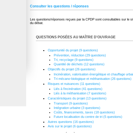
Consulter les questions / réponses
Les questions/réponses reçues par la CPDP sont consultables sur le sit
du débat.
QUESTIONS POSÉES AU MAÎTRE D'OUVRAGE
Opportunité du projet (9 questions)
Prévention, réduction (29 questions)
Tri, recyclage (9 questions)
Quantité de déchets (12 questions)
Objectifs du projet (26 questions)
Incinération, valorisation énergétique et chauffage urba
Tri mécano-biologique et méthanisation (26 questions)
Risques et nuisances (11 questions)
Liés à l'incinération (41 questions)
Liés à la méthanisation (7 questions)
Caractéristiques du projet (13 questions)
Transport (9 questions)
Intégration urbaine (3 questions)
Coûts, financements, taxes (18 questions)
Future localisation du centre de tri (5 questions)
Autres questions (16 questions)
Avis sur le projet (6 questions)