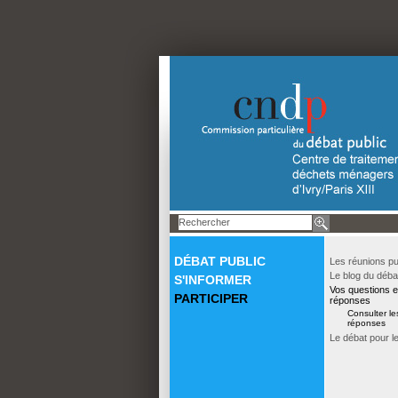
DÉBAT PUBLIC
Les réunions pu
Le blog du déba
S'INFORMER
Vos questions e
PARTICIPER
réponses
Consulter le
réponses
Le débat pour l