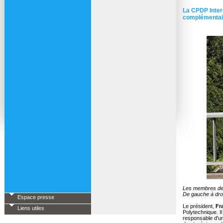
La CPDP Inter
complémentair
Les membres de 
De gauche à droi
Espace presse
Le président,
Fr
Liens utiles
Polytechnique. I
responsable d'urb