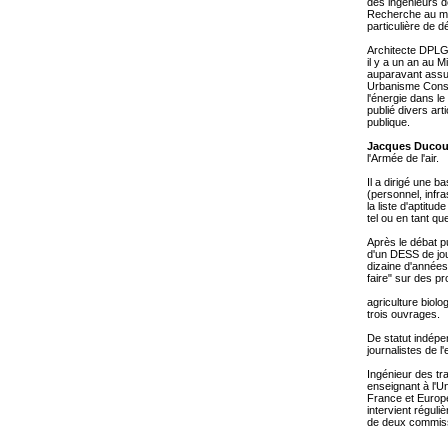
des ingénieurs d
Recherche au min
particulière de d
Architecte DPLG
il y a un an au M
auparavant assur
Urbanisme Constr
l'énergie dans le
publié divers ar
publique.
Jacques Ducou
l'Armée de l'air.
Il a dirigé une b
(personnel, infra
la liste d'aptit
tel ou en tant qu
Après le débat p
d'un DESS de jou
dizaine d'années
faire" sur des p
agriculture biolo
trois ouvrages.
De statut indépe
journalistes de 
Ingénieur des tra
enseignant à l'U
France et Europe,
intervient régul
de deux commissi