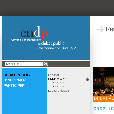
Ré
DÉBAT PUBLIC
Le débat
CNDP et CPDP
S'INFORMER
La CNDP
PARTICIPER
La CPDP
Le cadre législatif
DÉBAT PU
CNDP et 