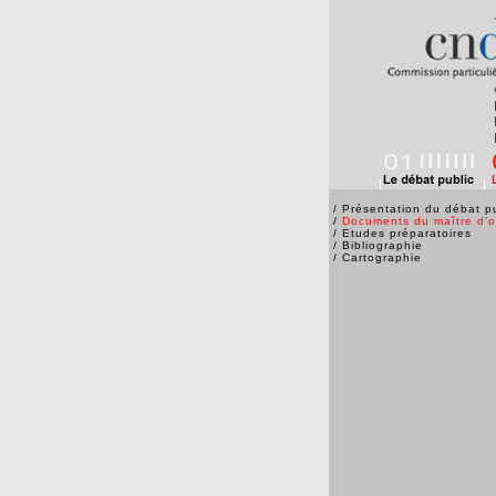
/
Présentation du débat pu
/
Documents du maître d’
/
Etudes préparatoires
/
Bibliographie
/
Cartographie