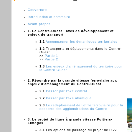
Couverture
Introduction et sommaire
Avant-propos
1. Le Centre-Ouest : axes de développement et
enjeux de transport
1.1
Accompagner les dynamiques territoriales
1.2
Transports et déplacements dans le Centre-
Ouest
>>
Partie 1
>>
Partie 2
1.3
Les enjeux d’aménagement du territoire pour
le Centre-Ouest
2. Répondre par la grande vitesse ferroviaire aux
enjeux d’aménagement du Centre-Ouest
2.1
Passer par l’axe central
2.2
Passer par l’axe atlantique
2.3
Le redéploiement de l’offre ferroviaire pour la
desserte des agglomérations du Centre
3. Le projet de ligne à grande vitesse Poitiers-
Limoges
3.1
Les options de passage du projet de LGV