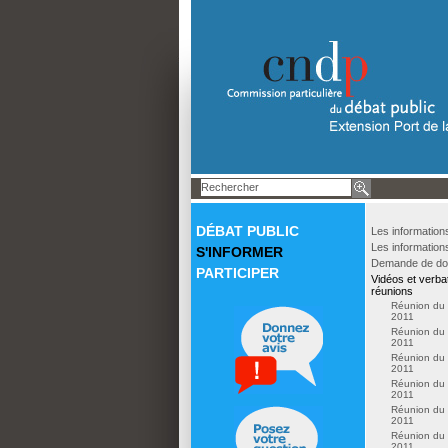
DÉBAT PUBLIC
Les information
Les informations
S'INFORMER
Demande de do
PARTICIPER
Vidéos et verba
réunions
Réunion du 
2011
Réunion du 
2011
Réunion du 
2011
Réunion du 
2011
Réunion du 
2011
Réunion du 
2011