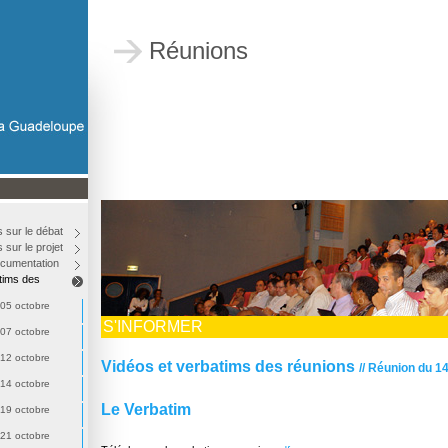
Réunions
s sur le débat
 sur le projet
cumentation
tims des
05 octobre
S'INFORMER
07 octobre
12 octobre
Vidéos et verbatims des réunions
// Réunion du 
14 octobre
Le Verbatim
19 octobre
21 octobre