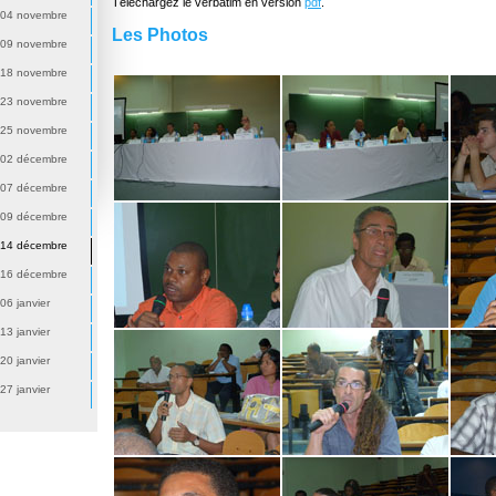
Téléchargez le verbatim en version
pdf
.
 04 novembre
Les Photos
 09 novembre
 18 novembre
 23 novembre
 25 novembre
 02 décembre
 07 décembre
 09 décembre
 14 décembre
 16 décembre
06 janvier
13 janvier
20 janvier
27 janvier