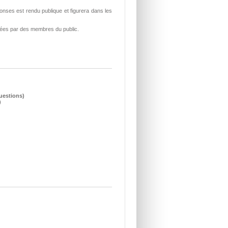
nses est rendu publique et figurera dans les
sées par des membres du public.
questions)
)