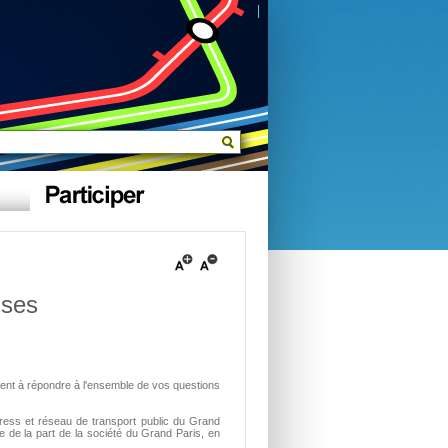
nses
gent à répondre à l'ensemble de vos questions
press et réseau de transport public du Grand
se de la part de la société du Grand Paris, en