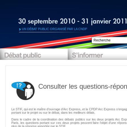
UN DÉBAT PUBLIC ORGANISÉ PAR LA CNDP
Consulter les questions-répo
Le STIF, qui est le maître d’ouvrage d’Arc Express, et la CPDP Arc Express s'enga
portant sur le projet ou sur le débat, dans les meilleurs délais.
Dans le cadre de la coordination des débats publics sur les deux projets Arc Ex
Paris, les questions portant sur ces deux projets peuvent faire l’objet d’une répon
plus de la réponse apportée par le STIF.