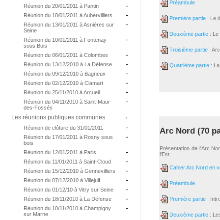
Préambule
Réunion du 20/01/2011 à Pantin
Réunion du 18/01/2011 à Aubervilliers
Première partie
: Le 
Réunion du 13/01/2011 à Asnières sur
Seine
Deuxième partie
: Le
Réunion du 10/01/2011 à Fontenay
sous Bois
Troisième partie
: Arc
Réunion du 06/01/2011 à Colombes
Réunion du 13/12/2010 à La Défense
Quatrième partie
: La
Réunion du 09/12/2010 à Bagneux
Réunion du 02/12/2010 à Clamart
Réunion du 25/11/2010 à Arcueil
Réunion du 04/11/2010 à Saint-Maur-
des-Fossés
Les réunions publiques communes
Réunion de clôture du 31/01/2011
Arc Nord (70 p
Réunion du 17/01/2011 à Rosny sous
bois
Présentation de l'Arc Nor
Réunion du 12/01/2011 à Paris
l'Est.
Réunion du 11/01/2011 à Saint-Cloud
Cahier Arc Nord en ve
Réunion du 15/12/2010 à Gennevilliers
Réunion du 07/12/2010 à Villejuif
Préambule
Réunion du 01/12/10 à Vitry sur Seine
Première partie
: Intr
Réunion du 18/11/2010 à La Défense
Réunion du 10/11/2010 à Champigny
sur Marne
Deuxième partie
: Le