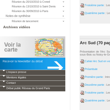
Réunion du 20/10/2010 à Creteil
Troisième partie
: Le
Réunion du 13/10/2010 à Saint Denis
Réunion du 30/09/2010 à Paris
Quatrième partie
: Le
Notes de synthèse
Réunion de lancement
Archives vidéos
Arc Sud (70 pa
Présentation de l'Arc Su
sous-Bois ou Noisy-le-Gr
Cahier Arc Sud en ver
Préambule
L'espace presse
Première partie
: Intr
Mentions légales
Contact
Deuxième partie
: Le
Débat public Réseau du Grand Paris
Troisième partie
: Le
Quatrième partie
: Le