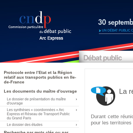
UN DÉBAT PUBLIC 
Protocole entre l’Etat et la Région
relatif aux transports publics en Ile-
de-France
La r
Les documents du maître d'ouvrage
Le dossier de présentation du maître
d'ouvrage
Les synthèses « coordonnées » Arc
Express et Réseau de Transport Public
Durant cette réuni
du Grand Paris
pour les territoir
Le dossier des études
Recherche par mots clés ou par