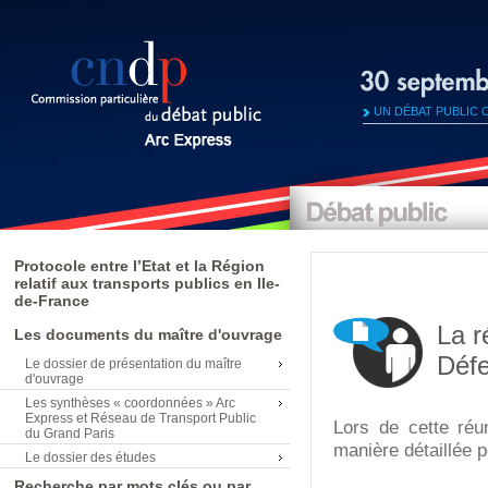
UN DÉBAT PUBLIC 
Protocole entre l’Etat et la Région
relatif aux transports publics en Ile-
de-France
La r
Les documents du maître d'ouvrage
Déf
Le dossier de présentation du maître
d'ouvrage
Les synthèses « coordonnées » Arc
Express et Réseau de Transport Public
Lors de cette réu
du Grand Paris
manière détaillée po
Le dossier des études
Recherche par mots clés ou par