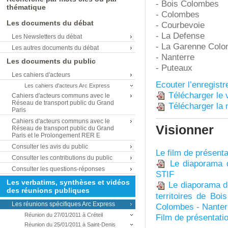
- Bois Colombes
thématique
- Colombes
Les documents du débat
- Courbevoie
- La Defense
Les Newsletters du débat
- La Garenne Col
Les autres documents du débat
- Nanterre
Les documents du public
- Puteaux
Les cahiers d'acteurs
Ecouter l’enregistr
Les cahiers d'acteurs Arc Express
Télécharger le 
Cahiers d'acteurs communs avec le
Réseau de transport public du Grand
Télécharger la 
Paris
Cahiers d'acteurs communs avec le
Visionner
Réseau de transport public du Grand
Paris et le Prolongement RER E
Consulter les avis du public
Le film de présenta
Consulter les contributions du public
Le diaporama d
Consulter les questions-réponses
STIF
Les verbatims, synthèses et vidéos
Le diaporama de
des réunions publiques
territoires de B
Les réunions spécifiques Arc Express
Colombes - Nanter
Réunion du 27/01/2011 à Créteil
Film de présentatio
Réunion du 25/01/2011 à Saint-Denis