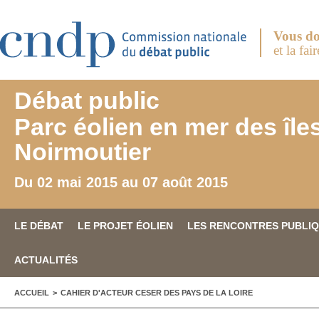
Aller au contenu principal
Vous do
et la fai
Débat public
Parc éolien en mer des île
Noirmoutier
Du 02 mai 2015 au 07 août 2015
LE DÉBAT
LE PROJET ÉOLIEN
LES RENCONTRES PUBLI
ACTUALITÉS
VOUS ÊTES ICI
ACCUEIL
>
CAHIER D'ACTEUR CESER DES PAYS DE LA LOIRE