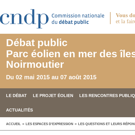
Aller au contenu principal
Vous do
et la fai
Débat public
Parc éolien en mer des île
Noirmoutier
Du 02 mai 2015 au 07 août 2015
LE DÉBAT
LE PROJET ÉOLIEN
LES RENCONTRES PUBLI
ACTUALITÉS
VOUS ÊTES ICI
ACCUEIL
>
LES ESPACES D'EXPRESSION
>
LES QUESTIONS ET LEURS RÉPON