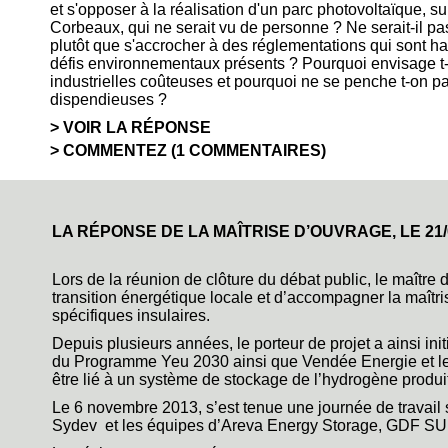
et s'opposer à la réalisation d'un parc photovoltaïque, 
Corbeaux, qui ne serait vu de personne ? Ne serait-il pa
plutôt que s'accrocher à des réglementations qui sont 
défis environnementaux présents ? Pourquoi envisage t
industrielles coûteuses et pourquoi ne se penche t-on p
dispendieuses ?
VOIR LA RÉPONSE
COMMENTEZ (1 COMMENTAIRES)
LA RÉPONSE DE LA MAÎTRISE D’OUVRAGE, LE
21
Lors de la réunion de clôture du débat public, le maître 
transition énergétique locale et d’accompagner la maîtri
spécifiques insulaires.
Depuis plusieurs années, le porteur de projet a ainsi init
du Programme Yeu 2030 ainsi que Vendée Energie et le 
être lié à un système de stockage de l’hydrogène produit 
Le 6 novembre 2013, s’est tenue une journée de travail sur
Sydev et les équipes d’Areva Energy Storage, GDF SUEZ