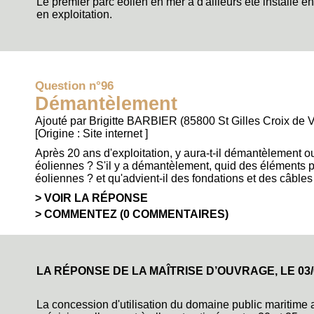
Le premier parc éolien en mer a d'ailleurs été installé
en exploitation.
Question n°96
Démantèlement
Ajouté par Brigitte BARBIER (85800 St Gilles Croix de V
[Origine :
Site internet
]
Après 20 ans d'exploitation, y aura-t-il démantèlement
éoliennes ? S'il y a démantèlement, quid des éléments 
éoliennes ? et qu'advient-il des fondations et des câbles
VOIR LA RÉPONSE
COMMENTEZ (0 COMMENTAIRES)
LA RÉPONSE DE LA MAÎTRISE D’OUVRAGE, LE
03
La concession d'utilisation du domaine public maritime