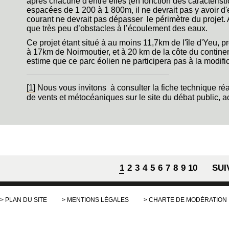
après chacune d'entre elles (en fonction des caractéristi
espacées de 1 200 à 1 800m, il ne devrait pas y avoir d'e
courant ne devrait pas dépasser le périmètre du projet. A
que très peu d’obstacles à l’écoulement des eaux.
Ce projet étant situé à au moins 11,7km de l'île d'Yeu, 
à 17km de Noirmoutier, et à 20 km de la côte du continen
estime que ce parc éolien ne participera pas à la modific
[1]
Nous vous invitons à consulter la fiche technique réa
de vents et métocéaniques sur le site du débat public, 
Pages
1
2
3
4
5
6
7
8
9
10
SUI
PLAN DU SITE
MENTIONS LÉGALES
CHARTE DE MODÉRATION