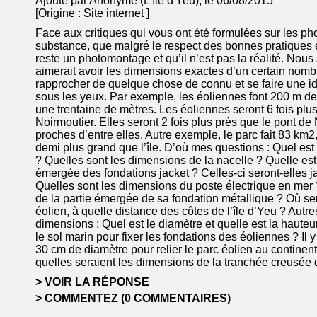
Ajouté par Anonyme (L'île d'Yeu), le 06/08/2015
[Origine :
Site internet
]
Face aux critiques qui vous ont été formulées sur les 
substance, que malgré le respect des bonnes pratiques 
reste un photomontage et qu’il n’est pas la réalité. Nou
aimerait avoir les dimensions exactes d’un certain nomb
rapprocher de quelque chose de connu et se faire une i
sous les yeux. Par exemple, les éoliennes font 200 m de 
une trentaine de mètres. Les éoliennes seront 6 fois plu
Noirmoutier. Elles seront 2 fois plus près que le pont de
proches d’entre elles. Autre exemple, le parc fait 83 km2, l’
demi plus grand que l’île. D’où mes questions : Quel es
? Quelles sont les dimensions de la nacelle ? Quelle est
émergée des fondations jacket ? Celles-ci seront-elles
Quelles sont les dimensions du poste électrique en mer 
de la partie émergée de sa fondation métallique ? Où ser
éolien, à quelle distance des côtes de l’île d’Yeu ? Autr
dimensions : Quel est le diamètre et quelle est la hauteur
le sol marin pour fixer les fondations des éoliennes ? Il
30 cm de diamètre pour relier le parc éolien au continent.
quelles seraient les dimensions de la tranchée creusée 
VOIR LA RÉPONSE
COMMENTEZ (0 COMMENTAIRES)