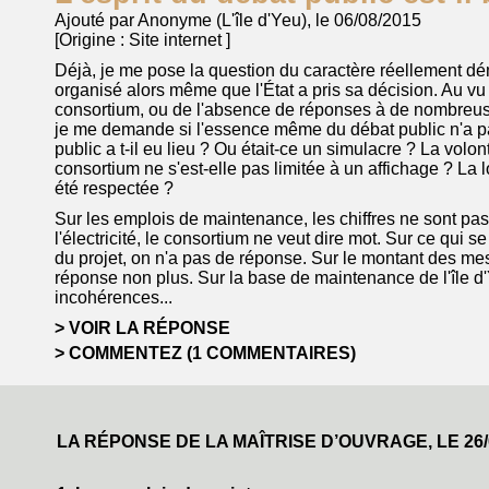
Ajouté par Anonyme (L'île d'Yeu), le 06/08/2015
[Origine :
Site internet
]
Déjà, je me pose la question du caractère réellement dé
organisé alors même que l'État a pris sa décision. Au v
consortium, ou de l'absence de réponses à de nombreus
je me demande si l'essence même du débat public n'a pa
public a t-il eu lieu ? Ou était-ce un simulacre ? La volo
consortium ne s'est-elle pas limitée à un affichage ? La lo
été respectée ?
Sur les emplois de maintenance, les chiffres ne sont pas 
l'électricité, le consortium ne veut dire mot. Sur ce qui 
du projet, on n'a pas de réponse. Sur le montant des m
réponse non plus. Sur la base de maintenance de l'île d'
incohérences...
VOIR LA RÉPONSE
COMMENTEZ (1 COMMENTAIRES)
LA RÉPONSE DE LA MAÎTRISE D’OUVRAGE, LE
26