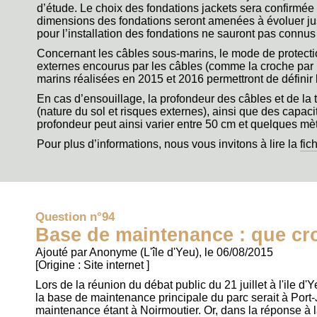
d’étude. Le choix des fondations jackets sera confirmée 
dimensions des fondations seront amenées à évoluer jus
pour l’installation des fondations ne sauront pas connus
Concernant les câbles sous-marins, le mode de protecti
externes encourus par les câbles (comme la croche par
marins réalisées en 2015 et 2016 permettront de définir 
En cas d’ensouillage, la profondeur des câbles et de l
(nature du sol et risques externes), ainsi que des capac
profondeur peut ainsi varier entre 50 cm et quelques mèt
Pour plus d’informations, nous vous invitons à lire la
fic
Question n°94
Base de maintenance : que cro
Ajouté par Anonyme (L'île d'Yeu), le 06/08/2015
[Origine :
Site internet
]
Lors de la réunion du débat public du 21 juillet à l'ile d'Y
la base de maintenance principale du parc serait à Port-J
maintenance étant à Noirmoutier. Or, dans la réponse à l