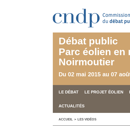
Aller au contenu principal
Débat public
Parc éolien en 
Noirmoutier
Du 02 mai 2015 au 07 aoû
LE DÉBAT
LE PROJET ÉOLIEN
ACTUALITÉS
VOUS ÊTES ICI
ACCUEIL
>
LES VIDÉOS