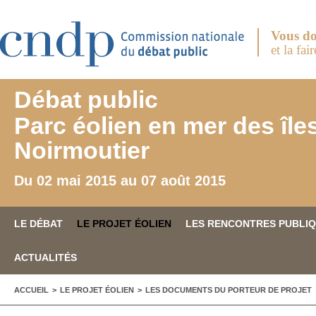
Aller au contenu principal
Vous do
et la fai
Débat public
Parc éolien en mer des île
Noirmoutier
Du 02 mai 2015 au 07 août 2015
LE DÉBAT
LE PROJET ÉOLIEN
LES RENCONTRES PUBLI
ACTUALITÉS
VOUS ÊTES ICI
ACCUEIL
>
LE PROJET ÉOLIEN
>
LES DOCUMENTS DU PORTEUR DE PROJET