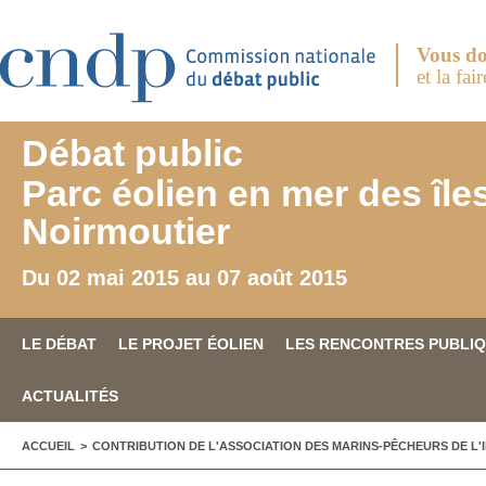
Aller au contenu principal
Vous do
et la fai
Débat public
Parc éolien en mer des île
Noirmoutier
Du 02 mai 2015 au 07 août 2015
LE DÉBAT
LE PROJET ÉOLIEN
LES RENCONTRES PUBLI
ACTUALITÉS
VOUS ÊTES ICI
ACCUEIL
>
CONTRIBUTION DE L'ASSOCIATION DES MARINS-PÊCHEURS DE L'I