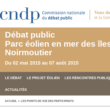
Aller au contenu principal
Vous do
et la fai
Débat public
Parc éolien en mer des île
Noirmoutier
Du 02 mai 2015 au 07 août 2015
LE DÉBAT
LE PROJET ÉOLIEN
LES RENCONTRES PUBLI
ACTUALITÉS
VOUS ÊTES ICI
ACCUEIL
>
LES POINTS DE VUE DES PARTICIPANTS