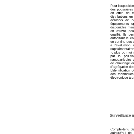
Pour l’expositio
des poussières 
en effet, de 
distributions e
aérosols de n
équipements sp
disponibles mais
en œuvre peut
qualifié. Ils 
autorisant le c
en continu des 
à l’évaluation 
supplémentaires 
», plus ou moin
par la pollut
nanoparticules d
de chauffage o
d’agrégation des
L’identification
des techniques 
électronique à pa
Surveillance m
Compte-tenu de l
aujourd’hui de