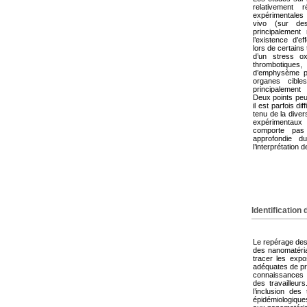
relativement r
expérimentales r
vivo (sur de
principalement 
l’existence d’e
lors de certains
d’un stress ox
thrombotiques
d’emphysème p
organes cibl
principalement 
Deux points peu
il est parfois di
tenu de la dive
expérimentaux 
comporte pas 
approfondie du
l’interprétation 
Identification
Le repérage des 
des nanomatéria
tracer les expo
adéquates de pré
connaissances s
des travailleur
l’inclusion des
épidémiologiqu