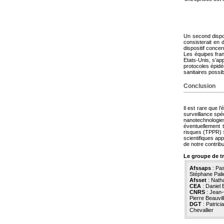
Un second disposi
consisterait en 
dispositif conce
Les équipes fran
Etats-Unis, s’ap
protocoles épidé
sanitaires possi
Conclusion
Il est rare que 
surveillance spé
nanotechnologie
éventuellement t
risques (TPPR) »,
scientifiques app
de notre contribu
Le groupe de t
Afssaps
: Pa
Stéphane Pali
Afsset
: Natha
CEA
: Daniel 
CNRS
: Jean-
Pierre Beauvil
DGT
: Patrici
Chevallier