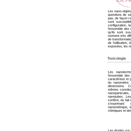
Les nano-objets
questions de san
pas, de façon rou
sont susceptib
configuration, l
l’ensemble des 
qu’ils sont sus
moment très diff
de transformatio
de l’utilisation,
exposées, les ni
Toxicologie
Les nanotechn
l’ensemble des
caractériser et 
du nanomètre 
dimensions. 
mêmes constitu
nanoparticul
nanotubes. Leu
confère, du fait
s’exprimant 
nanométrique, d
chimiques et de
Les études sur 