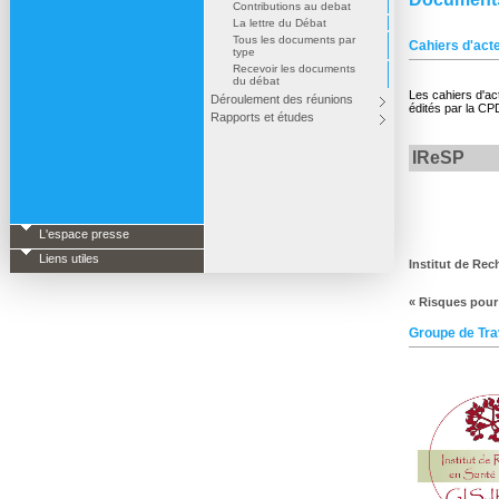
Contributions au debat
La lettre du Débat
Tous les documents par
Cahiers d'act
type
Recevoir les documents
du débat
Les cahiers d'act
Déroulement des réunions
édités par la CP
Rapports et études
IReSP
L'espace presse
Liens utiles
Institut de Re
« Risques pour
Groupe de Trav