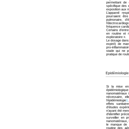
permettant de 
spécifique des 
exposition aux n
L’appareil resp
pourraient êtr
pulmonaire, d’é
l’électrocardi
fréquence cardia
Certains d’entre 
en routine et 
exploratoire ».
Le dosage dans l
expiré) de mar
pro-inflammatoi
stade qui ne p
pratique de rout
Epidémiologie
Si la mise en 
épidémiologi
nanomatériaux in
nécessaire, ell
l’épidémiologie
1
effets sanitair
d’études expéri
n’ayant été mené
d’identifier pré
surveiller en p
nanomatériaux, 
le manque de 
routine des aér