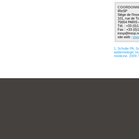
COORDONN
IReSP
Siège de l’Ins
101, rue de To
75654 PARIS 
Tél. : +33 (0)
Fax : +33 (0)
iresp@iresp.n
site web :
www
1. Schulte PA, 
epidemiologic st
medicine. 2009. 