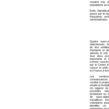
rendent très di
populations au tr
Enfin, l’identif
passe par le rep
françaises pro
nanomatériaux.
Quatre nano-o
sélectionnés : 
de leur simili
d’amiante et de
attendu, le noir
tous deux pro
importante et 
comme cancéro
par le Centre i
cancer et enfin
en France à fort
Les nombre
connaissances
conduit à propos
simple et évolutif
Un registre de
procédés ind
produisant ou 
de nano-obje
travailleurs i
volontaires pou
identifier, un
entreprises est 