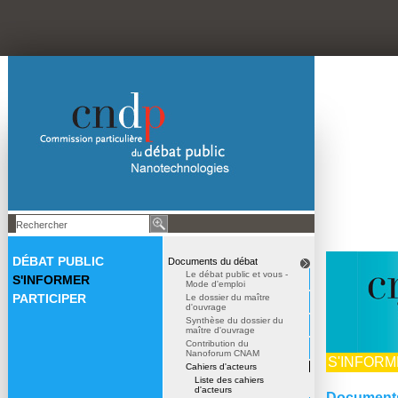
DÉBAT PUBLIC
Documents du débat
Le débat public et vous -
S'INFORMER
Mode d'emploi
PARTICIPER
Le dossier du maître
d'ouvrage
Synthèse du dossier du
maître d'ouvrage
Contribution du
Nanoforum CNAM
S'INFOR
Cahiers d'acteurs
Liste des cahiers
d'acteurs
Documents