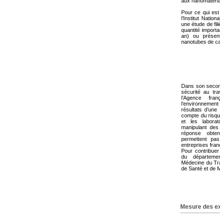
aux nanomatéri
Pour ce qui est
l’Institut Nati
une étude de fil
quantité importa
an) ou présent
nanotubes de c
Dans son second 
sécurité au tra
l’Agence fra
l’environnemen
résultats d’une
compte du risqu
et les labora
manipulant des
réponse obte
permettent pa
entreprises fra
Pour contribuer
du départeme
Médecine du Tra
de Santé et de 
Mesure des ex