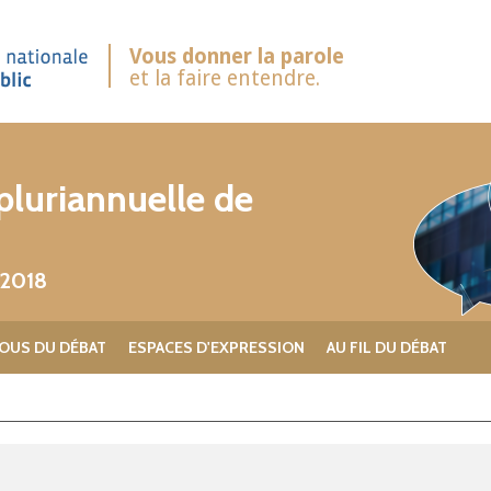
Vous donner la parole
et la faire entendre.
luriannuelle de
 2018
OUS DU DÉBAT
ESPACES D'EXPRESSION
AU FIL DU DÉBAT