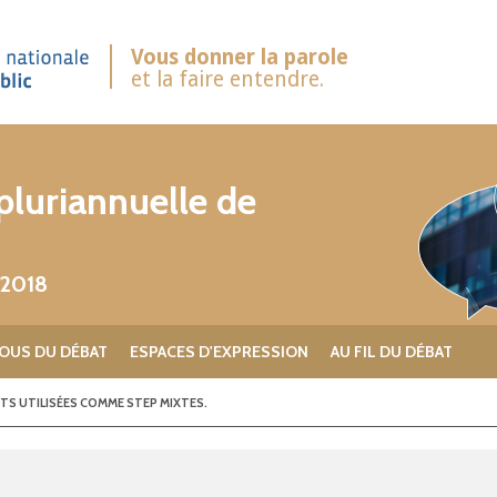
Vous donner la parole
et la faire entendre.
luriannuelle de
 2018
OUS DU DÉBAT
ESPACES D'EXPRESSION
AU FIL DU DÉBAT
TS UTILISÉES COMME STEP MIXTES.