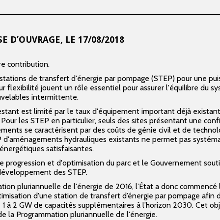
SE D’OUVRAGE, LE
17/08/2018
e contribution.
 stations de transfert d'énergie par pompage (STEP) pour une pui
r flexibilité jouent un rôle essentiel pour assurer l'équilibre du 
uvelables intermittente.
stant est limité par le taux d'équipement important déjà existant
Pour les STEP en particulier, seuls des sites présentant une conf
ents se caractérisent par des coûts de génie civil et de technol
TEP d'aménagements hydrauliques existants ne permet pas systém
nergétiques satisfaisantes.
e progression et d'optimisation du parc et le Gouvernement soutien
 développement des STEP.
ion pluriannuelle de l'énergie de 2016, l’État a donc commencé l
optimisation d'une station de transfert d’énergie par pompage afin 
 à 2 GW de capacités supplémentaires à l’horizon 2030. Cet obje
 de la Programmation pluriannuelle de l'énergie.