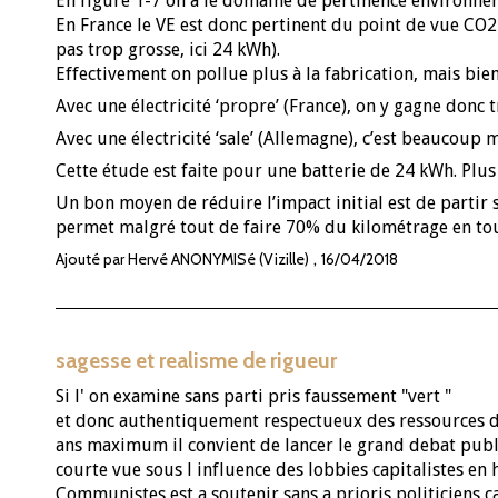
En figure 1-7 on a le domaine de pertinence environnem
En France le VE est donc pertinent du point de vue CO2
pas trop grosse, ici 24 kWh).
Effectivement on pollue plus à la fabrication, mais bie
Avec une électricité ‘propre’ (France), on y gagne donc 
Avec une électricité ‘sale’ (Allemagne), c’est beaucoup 
Cette étude est faite pour une batterie de 24 kWh. Plus l
Un bon moyen de réduire l’impact initial est de partir
permet malgré tout de faire 70% du kilométrage en tou
,
Ajouté par Hervé ANONYMISé (Vizille)
16/04/2018
sagesse et realisme de rigueur
Si l' on examine sans parti pris faussement "vert "
et donc authentiquement respectueux des ressources d'u
ans maximum il convient de lancer le grand debat publ
courte vue sous l influence des lobbies capitalistes en ha
Communistes est a soutenir sans a prioris politicien