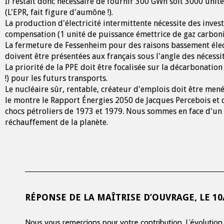
Il restait donc nécessaire de fournir 300 GWh soit 3000 unit
(L'EPR, fait figure d'aumône !).
La production d'électricité intermittente nécessite des inves
compensation (1 unité de puissance émettrice de gaz carboni
La fermeture de Fessenheim pour des raisons bassement élect
doivent être présentées aux français sous l'angle des nécessit
La priorité de la PPE doit être focalisée sur la décarbonation d
!) pour les futurs transports.
Le nucléaire sûr, rentable, créateur d'emplois doit être mené
le montre le Rapport Énergies 2050 de Jacques Percebois et
chocs pétroliers de 1973 et 1979. Nous sommes en face d'un
réchauffement de la planète.
RÉPONSE DE LA MAÎTRISE D’OUVRAGE, LE
10
Nous vous remercions pour votre contribution. L’évolution