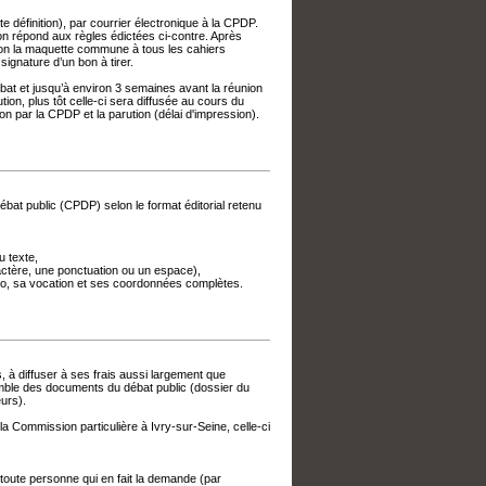
 définition), par courrier électronique à la CPDP.
ion répond aux règles édictées ci-contre. Après
elon la maquette commune à tous les cahiers
signature d’un bon à tirer.
bat et jusqu’à environ 3 semaines avant la réunion
tion, plus tôt celle-ci sera diffusée au cours du
on par la CPDP et la parution (délai d'impression).
débat public (CPDP) selon le format éditorial retenu
u texte,
ractère, une ponctuation ou un espace),
ogo, sa vocation et ses coordonnées complètes.
 à diffuser à ses frais aussi largement que
mble des documents du débat public (dossier du
urs).
la Commission particulière à Ivry-sur-Seine, celle-ci
toute personne qui en fait la demande (par