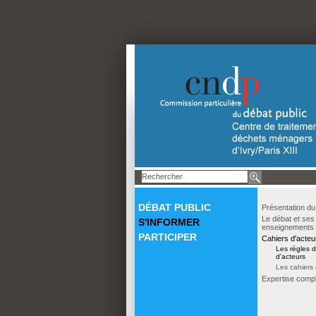
DÉBAT PUBLIC
Présentation du
Le débat et ses
S'INFORMER
enseignements
PARTICIPER
Cahiers d'acteu
Les règles d
d'acteurs
Les cahiers 
Expertise comp