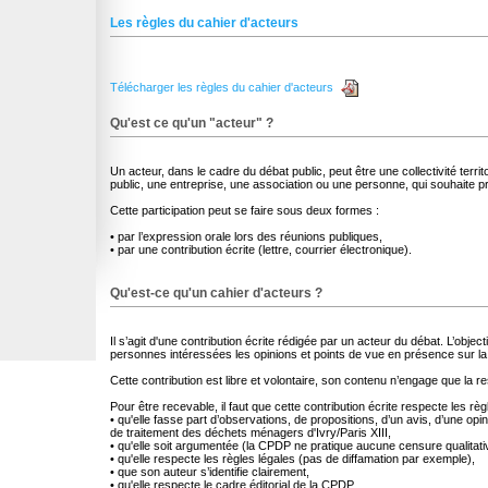
Les règles du cahier d'acteurs
Télécharger les règles du cahier d'acteurs
Qu'est ce qu'un "acteur" ?
Un acteur, dans le cadre du débat public, peut être une collectivité terr
public, une entreprise, une association ou une personne, qui souhaite pr
Cette participation peut se faire sous deux formes :
• par l’expression orale lors des réunions publiques,
• par une contribution écrite (lettre, courrier électronique).
Qu'est-ce qu'un cahier d'acteurs ?
Il s’agit d'une contribution écrite rédigée par un acteur du débat. L’object
personnes intéressées les opinions et points de vue en présence sur l
Cette contribution est libre et volontaire, son contenu n’engage que la r
Pour être recevable, il faut que cette contribution écrite respecte les règ
• qu'elle fasse part d’observations, de propositions, d’un avis, d’une opin
de traitement des déchets ménagers d'Ivry/Paris XIII,
• qu'elle soit argumentée (la CPDP ne pratique aucune censure qualitati
• qu'elle respecte les règles légales (pas de diffamation par exemple),
• que son auteur s’identifie clairement,
• qu'elle respecte le cadre éditorial de la CPDP