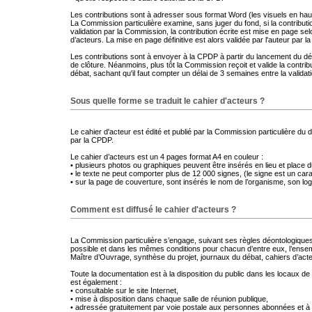
Les contributions sont à adresser sous format Word (les visuels en haute
La Commission particulière examine, sans juger du fond, si la contribut
validation par la Commission, la contribution écrite est mise en page s
d’acteurs. La mise en page définitive est alors validée par l'auteur par la 
Les contributions sont à envoyer à la CPDP à partir du lancement du dé
de clôture. Néanmoins, plus tôt la Commission reçoit et valide la contribu
débat, sachant qu'il faut compter un délai de 3 semaines entre la validati
Sous quelle forme se traduit le cahier d'acteurs ?
Le cahier d'acteur est édité et publié par la Commission particulière du 
par la CPDP.
Le cahier d’acteurs est un 4 pages format A4 en couleur :
• plusieurs photos ou graphiques peuvent être insérés en lieu et place d
• le texte ne peut comporter plus de 12 000 signes, (le signe est un ca
• sur la page de couverture, sont insérés le nom de l’organisme, son l
Comment est diffusé le cahier d'acteurs ?
La Commission particulière s’engage, suivant ses règles déontologiques,
possible et dans les mêmes conditions pour chacun d’entre eux, l’ense
Maître d’Ouvrage, synthèse du projet, journaux du débat, cahiers d’acte
Toute la documentation est à la disposition du public dans les locaux de 
est également :
• consultable sur le site Internet,
• mise à disposition dans chaque salle de réunion publique,
• adressée gratuitement par voie postale aux personnes abonnées et à 