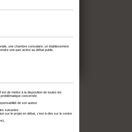
itoriale, une chambre consulaire, un établissement
endre une part active au débat public.
if est de mettre à la disposition de toutes les
a problématique concernée.
esponsabilité de son auteur.
les suivantes :
ion sur le projet en débat, c’est-à-dire sur le centre
ve),