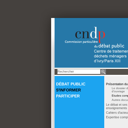
DÉBAT PUBLIC
Présentation du
Le dossier d
S'INFORMER
d'ouvrage
PARTICIPER
Etudes comp
Autres doc
Le débat et ses
enseignements
Cahiers d'acteu
Expertise comp