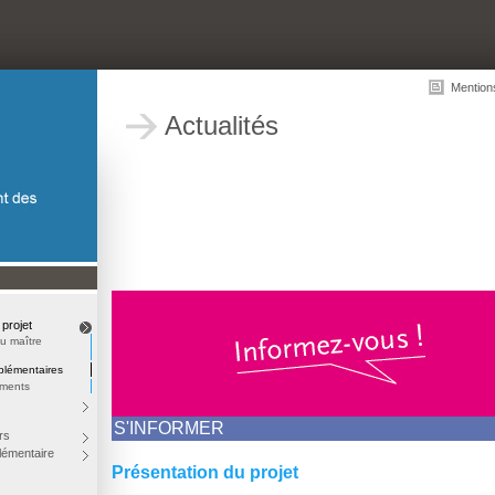
Mention
Actualités
 projet
u maître
lémentaires
uments
S'INFORMER
rs
lémentaire
Présentation du projet