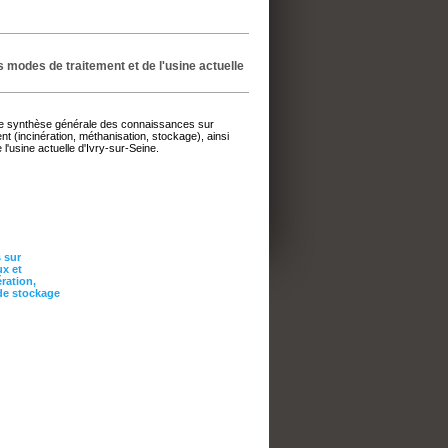
s modes de traitement et de l'usine actuelle
 synthèse générale des connaissances sur
t (incinération, méthanisation, stockage), ainsi
l'usine actuelle d'Ivry-sur-Seine.
 sur
x et
ération,
 de stockage