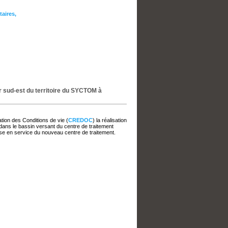
aires,
r sud-est du territoire du SYCTOM à
ion des Conditions de vie (
CREDOC
) la réalisation
dans le bassin versant du centre de traitement
mise en service du nouveau centre de traitement.