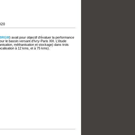
020
BRGM
) avait pour objectif d'évaluer la performance
r le bassin versant d'Ivry-Paris XIII. L'étude
anisation, méthanisation et stockage) dans trois
localisation à 12 kms, et à 75 kms).