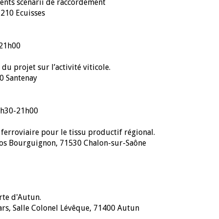
rents scénarii de raccordement
1210 Ecuisses
-21h00
u projet sur l’activité viticole.
90 Santenay
18h30-21h00
erroviaire pour le tissu productif régional.
Clos Bourguignon, 71530 Chalon-sur-Saône
rte d'Autun.
ars, Salle Colonel Lévêque, 71400 Autun