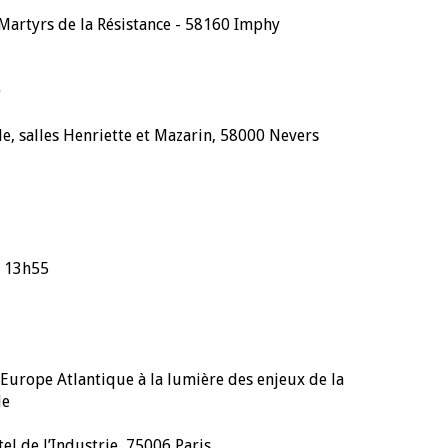
Martyrs de la Résistance - 58160 Imphy
0
lle, salles Henriette et Mazarin, 58000 Nevers
à 13h55
 Europe Atlantique à la lumière des enjeux de la
le
el de l’Industrie, 75006 Paris