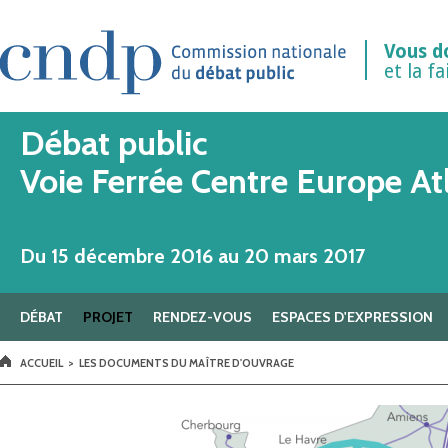
Aller au contenu principal
Vous d
et la f
Débat public
Voie Ferrée Centre Europe At
Du 15 décembre 2016 au 20 mars 2017
DÉBAT
PROJET
RENDEZ-VOUS
ESPACES D'EXPRESSION
VOUS ÊTES ICI
ACCUEIL
>
LES DOCUMENTS DU MAÎTRE D'OUVRAGE