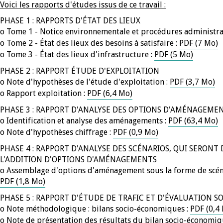
Voici les rapports d'études issus de ce travail :
PHASE 1 : RAPPORTS D'ÉTAT DES LIEUX
o Tome 1 - Notice environnementale et procédures administra
o Tome 2 - État des lieux des besoins à satisfaire :
PDF (7 Mo)
o Tome 3 - État des lieux d'infrastructure :
PDF (5 Mo)
PHASE 2 : RAPPORT ÉTUDE D'EXPLOITATION
o Note d'hypothèses de l'étude d'exploitation :
PDF (3,7 Mo)
o Rapport exploitation :
PDF (6,4 Mo)
PHASE 3 : RAPPORT D'ANALYSE DES OPTIONS D'AMÉNAGEME
o Identification et analyse des aménagements :
PDF (63,4 Mo)
o Note d'hypothèses chiffrage :
PDF (0,9 Mo)
PHASE 4 : RAPPORT D'ANALYSE DES SCÉNARIOS, QUI SERONT D
L'ADDITION D'OPTIONS D'AMÉNAGEMENTS
o Assemblage d'options d'aménagement sous la forme de scén
PDF (1,8 Mo)
PHASE 5 : RAPPORT D'ÉTUDE DE TRAFIC ET D'ÉVALUATION 
o Note méthodologique : bilans socio-économiques :
PDF (0,4
o Note de présentation des résultats du bilan socio-économ