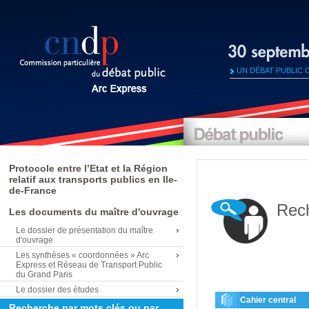
UN DÉBAT PUBLIC 
Protocole entre l’Etat et la Région
relatif aux transports publics en Ile-
de-France
Rech
Les documents du maître d'ouvrage
Le dossier de présentation du maître
d'ouvrage
Les synthèses « coordonnées » Arc
Express et Réseau de Transport Public
du Grand Paris
Le dossier des études
Cahier central
Recherche par mots clés ou par