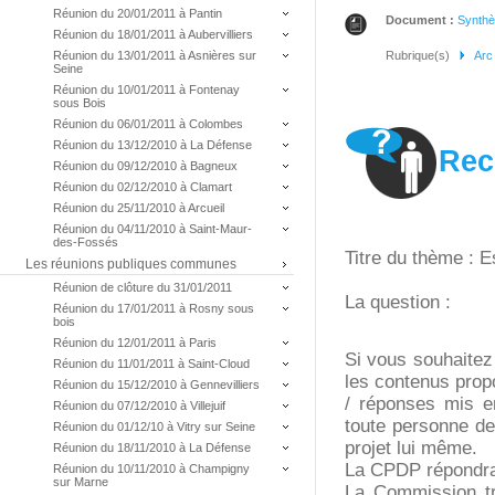
Réunion du 20/01/2011 à Pantin
Document :
Synth
Réunion du 18/01/2011 à Aubervilliers
Réunion du 13/01/2011 à Asnières sur
Rubrique(s)
Arc
Seine
Réunion du 10/01/2011 à Fontenay
sous Bois
Réunion du 06/01/2011 à Colombes
Réunion du 13/12/2010 à La Défense
Rec
Réunion du 09/12/2010 à Bagneux
Réunion du 02/12/2010 à Clamart
Réunion du 25/11/2010 à Arcueil
Réunion du 04/11/2010 à Saint-Maur-
des-Fossés
Titre du thème : E
Les réunions publiques communes
Réunion de clôture du 31/01/2011
La question :
Réunion du 17/01/2011 à Rosny sous
bois
Réunion du 12/01/2011 à Paris
Si vous souhaitez
Réunion du 11/01/2011 à Saint-Cloud
les contenus prop
Réunion du 15/12/2010 à Gennevilliers
/ réponses mis e
Réunion du 07/12/2010 à Villejuif
toute personne de
Réunion du 01/12/10 à Vitry sur Seine
projet lui même.
Réunion du 18/11/2010 à La Défense
La CPDP répondra 
Réunion du 10/11/2010 à Champigny
sur Marne
La Commission tra