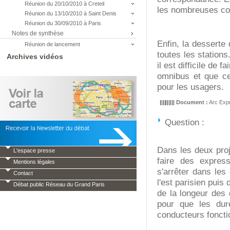
Réunion du 20/10/2010 à Creteil
les nombreuses cor
Réunion du 13/10/2010 à Saint Denis
Réunion du 30/09/2010 à Paris
Notes de synthèse
Enfin, la desserte
Réunion de lancement
toutes les station
Archives vidéos
il est difficile de
omnibus et que cel
pour les usagers.
Document :
Arc Expr
Question :
Dans les deux proje
L'espace presse
faire des expres
Mentions légales
s'arrêter dans les
Contact
l'est parisien puis
Débat public Réseau du Grand Paris
de la longeur des
pour que les dur
conducteurs foncti