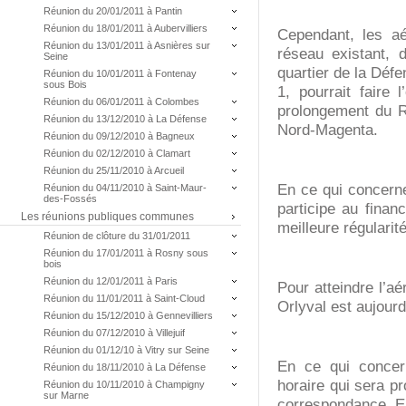
Réunion du 20/01/2011 à Pantin
Réunion du 18/01/2011 à Aubervilliers
Cependant, les aé
Réunion du 13/01/2011 à Asnières sur
réseau existant, d
Seine
quartier de la Défe
Réunion du 10/01/2011 à Fontenay
sous Bois
1, pourrait faire
Réunion du 06/01/2011 à Colombes
prolongement du R
Réunion du 13/12/2010 à La Défense
Nord-Magenta.
Réunion du 09/12/2010 à Bagneux
Réunion du 02/12/2010 à Clamart
Réunion du 25/11/2010 à Arcueil
En ce qui concerne
Réunion du 04/11/2010 à Saint-Maur-
des-Fossés
participe au fina
Les réunions publiques communes
meilleure régularité
Réunion de clôture du 31/01/2011
Réunion du 17/01/2011 à Rosny sous
bois
Réunion du 12/01/2011 à Paris
Pour atteindre l’a
Réunion du 11/01/2011 à Saint-Cloud
Orlyval est aujourd
Réunion du 15/12/2010 à Gennevilliers
Réunion du 07/12/2010 à Villejuif
Réunion du 01/12/10 à Vitry sur Seine
En ce qui concern
Réunion du 18/11/2010 à La Défense
horaire qui sera p
Réunion du 10/11/2010 à Champigny
sur Marne
correspondance. En