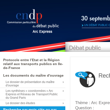
UN DÉBAT PUBLIC 
Protocole entre l’Etat et la Région
relatif aux transports publics en Ile-
de-France
Rech
Les documents du maître d'ouvrage
Le dossier de présentation du maître
d'ouvrage
Les synthèses « coordonnées » Arc
Express et Réseau de Transport Public
du Grand Paris
Thème : Arc Expre
Le dossier des études
Question :
Recherche par mots clés ou par