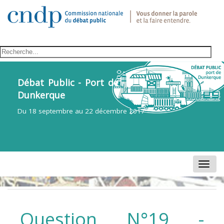
Débat Public - Port de
Dunkerque
Du 18 septembre au 22 décembre 2017
Toggle
naviga
Question N°19 -