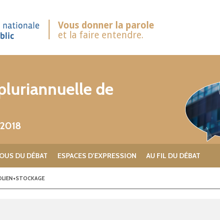
Vous donner la parole
et la faire entendre.
luriannuelle de
 2018
OUS DU DÉBAT
ESPACES D'EXPRESSION
AU FIL DU DÉBAT
OLIEN+STOCKAGE