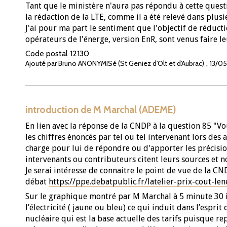
Tant que le ministère n'aura pas répondu à cette quest
la rédaction de la LTE, comme il a été relevé dans plus
J'ai pour ma part le sentiment que l'objectif de réduct
opérateurs de l'énerge, version EnR, sont venus faire le
Code postal
12130
,
Ajouté par Bruno ANONYMISé (St Geniez d'Olt et d'Aubrac)
13/05
introduction de M Marchal (ADEME)
En lien avec la réponse de la CNDP à la question 85 "V
les chiffres énoncés par tel ou tel intervenant lors des 
charge pour lui de répondre ou d'apporter les précisi
intervenants ou contributeurs citent leurs sources et nou
Je serai intéresse de connaitre le point de vue de la C
débat
https://ppe.debatpublic.fr/latelier-prix-cout-len
Sur le graphique montré par M Marchal à 5 minute 30 il
l’électricité ( jaune ou bleu) ce qui induit dans l’espri
nucléaire qui est la base actuelle des tarifs puisque re