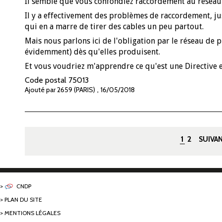
Il semble que vous confondiez raccordement au réseau e
Il y a effectivement des problèmes de raccordement, ju
qui en a marre de tirer des cables un peu partout.
Mais nous parlons ici de l'obligation par le réseau de 
évidemment) dès qu'elles produisent.
Et vous voudriez m'apprendre ce qu'est une Directive
Code postal
75013
,
Ajouté par 2659 (PARIS)
16/05/2018
Pages
1
2
SUIVAN
CNDP
PLAN DU SITE
MENTIONS LÉGALES