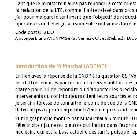
Tant que le ministère n'aura pas répondu à cette quest
la rédaction de la LTE, comme il a été relevé dans plus
J'ai pour ma part le sentiment que l'objectif de réduct
opérateurs de l'énerge, version EnR, sont venus faire le
Code postal
12130
,
Ajouté par Bruno ANONYMISé (St Geniez d'Olt et d'Aubrac)
13/05
introduction de M Marchal (ADEME)
En lien avec la réponse de la CNDP à la question 85 "V
les chiffres énoncés par tel ou tel intervenant lors des 
charge pour lui de répondre ou d'apporter les précisi
intervenants ou contributeurs citent leurs sources et nou
Je serai intéresse de connaitre le point de vue de la C
débat
https://ppe.debatpublic.fr/latelier-prix-cout-len
Sur le graphique montré par M Marchal à 5 minute 30 il
l’électricité ( jaune ou bleu) ce qui induit dans l’espri
nucléaire qui est la base actuelle des tarifs puisque re