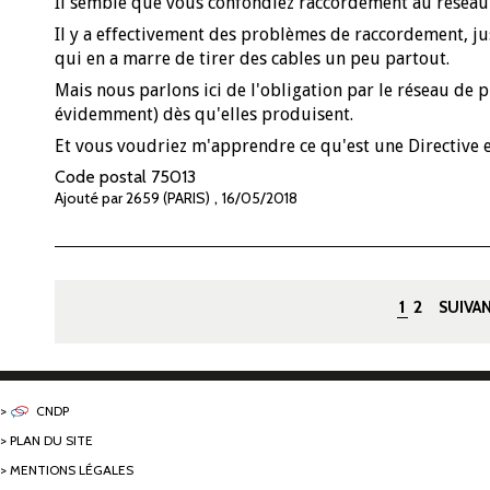
Il semble que vous confondiez raccordement au réseau e
Il y a effectivement des problèmes de raccordement, ju
qui en a marre de tirer des cables un peu partout.
Mais nous parlons ici de l'obligation par le réseau de 
évidemment) dès qu'elles produisent.
Et vous voudriez m'apprendre ce qu'est une Directive
Code postal
75013
,
Ajouté par 2659 (PARIS)
16/05/2018
Pages
1
2
SUIVAN
CNDP
PLAN DU SITE
MENTIONS LÉGALES