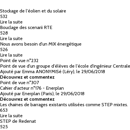
Stockage de l'éolien et du solaire
532
Lire la suite
de Stockage de l'éolien et du solaire
Bouclage des scenarii RTE
528
Lire la suite
de Bouclage des scenarii RTE
Nous avons besoin d'un MIX énergétique
526
Lire la suite
de Nous avons besoin d'un MIX énergétique
Point de vue n°232
Point de vue d'un groupe d'élèves de l'école d'ingénieur Central
Ajouté par Emma ANONYMISé (Léry)
,
le
29/06/2018
Découvrez et commentez
Point de vue n°307
Cahier d'acteur n°176 - Enerplan
Ajouté par Enerplan (Paris)
,
le
29/06/2018
Découvrez et commentez
Les chaines de barrages existants utilisées comme STEP mixtes.
653
Lire la suite
de Les chaines de barrages existants utilisées comm
STEP de Redenat
525