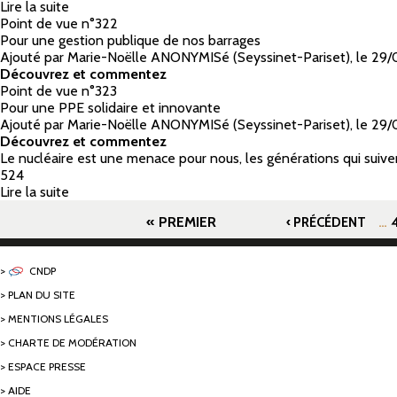
Lire la suite
de STEP de Redenat
Point de vue n°322
Pour une gestion publique de nos barrages
Ajouté par Marie-Noëlle ANONYMISé (Seyssinet-Pariset)
,
le
29/
Découvrez et commentez
Point de vue n°323
Pour une PPE solidaire et innovante
Ajouté par Marie-Noëlle ANONYMISé (Seyssinet-Pariset)
,
le
29/
Découvrez et commentez
Le nucléaire est une menace pour nous, les générations qui suiv
524
Lire la suite
de Le nucléaire est une menace pour nous, les généra
Pages
« PREMIER
…
‹ PRÉCÉDENT
CNDP
PLAN DU SITE
MENTIONS LÉGALES
CHARTE DE MODÉRATION
ESPACE PRESSE
AIDE