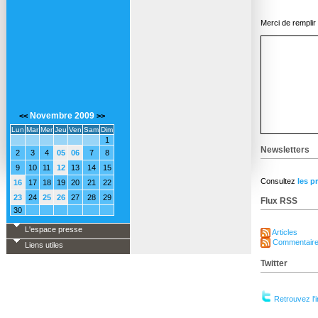
Merci de remplir
Novembre 2009
<<
>>
Lun
Mar
Mer
Jeu
Ven
Sam
Dim
1
Newsletters
2
3
4
05
06
7
8
9
10
11
12
13
14
15
Consultez
les p
16
17
18
19
20
21
22
23
24
25
26
27
28
29
Flux RSS
30
L'espace presse
Articles
Commentair
Liens utiles
Twitter
Retrouvez l'i