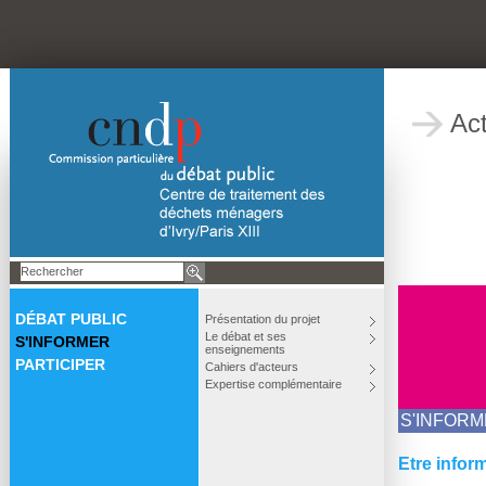
Act
DÉBAT PUBLIC
Présentation du projet
Le débat et ses
S'INFORMER
enseignements
PARTICIPER
Cahiers d'acteurs
Expertise complémentaire
S'INFOR
Etre infor