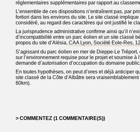
réglementaires supplémentaires par rapport au classemen
L’ensemble de ces dispositions n’entraînent pas, par prin
fortiori
dans les environs du site. Le site classé impliqu
considéré, au regard des caractères qui ont justifié le cl
La jurisprudence administrative confirme ainsi qu’il n’ex
d’incompatibilité entre un parc éolien et un site classé bé
propos du site d’Alésia,
CAA Lyon,
Société Eole-Res
, 1
S’agissant du parc éolien en mer de Dieppe-Le Tréport, c
sur l’environnement requise pour le projet et soumise à l’
demande d’autorisation d’occupation du domaine public
En toutes hypothèses, on peut d’ores et déjà anticiper q
site classé de la Côte d’Albâtre sera vraisemblablement 
60km).
COMMENTEZ (1 COMMENTAIRE(S))