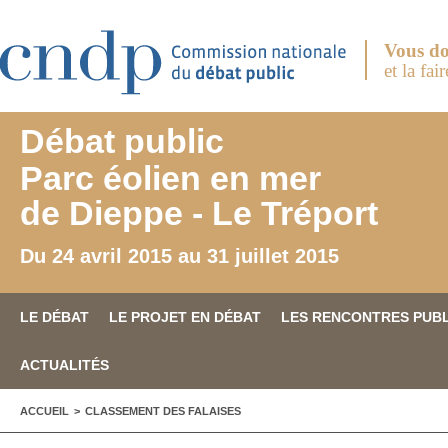
Aller au contenu principal
Vous do
et la fai
Débat public
Parc éolien en mer
de Dieppe - Le Tréport
Du 24 avril 2015 au 31 juillet 2015
LE DÉBAT
LE PROJET EN DÉBAT
LES RENCONTRES PUB
ACTUALITÉS
VOUS ÊTES ICI
ACCUEIL
>
CLASSEMENT DES FALAISES