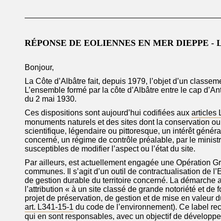
RÉPONSE DE EOLIENNES EN MER DIEPPE - 
Bonjour,
La Côte d’Albâtre fait, depuis 1979, l’objet d’un classeme
L’ensemble formé par la côte d’Albâtre entre le cap d’Ant
du 2 mai 1930.
Ces dispositions sont aujourd’hui codifiées aux
articles
monuments naturels et des sites dont la conservation ou l
scientifique, légendaire ou pittoresque, un intérêt généra
concerné, un régime de contrôle préalable, par le minist
susceptibles de modifier l’aspect ou l’état du site.
Par ailleurs, est actuellement engagée
une Opération Gr
communes. Il s’agit d’un outil de contractualisation de l’
de gestion durable du territoire concerné. La démarche a 
l’attribution «
à
un site classé de grande notoriété et de 
projet de préservation, de gestion et de mise en valeur
art.
L341-15-1
du code de l’environnement). Ce label reconn
qui en sont responsables, avec un objectif de développem