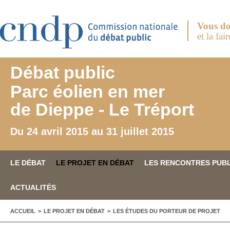
Aller au contenu principal
Vous do
et la fai
Débat public
Parc éolien en mer
de Dieppe - Le Tréport
Du 24 avril 2015 au 31 juillet 2015
LE DÉBAT
LE PROJET EN DÉBAT
LES RENCONTRES PUB
ACTUALITÉS
VOUS ÊTES ICI
ACCUEIL
>
LE PROJET EN DÉBAT
>
LES ÉTUDES DU PORTEUR DE PROJET