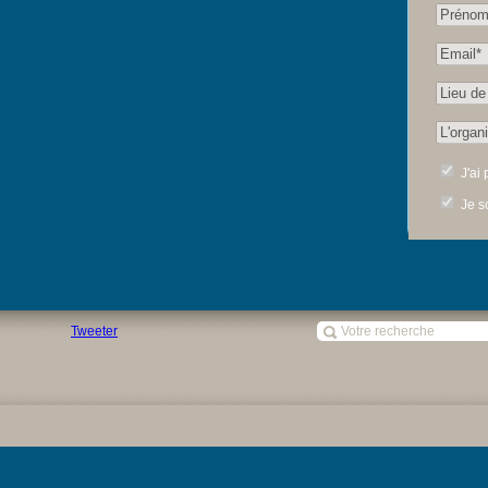
J'ai 
Je so
Tweeter