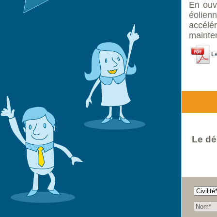
En ouv
éolienn
accélér
mainten
Le
Le déb