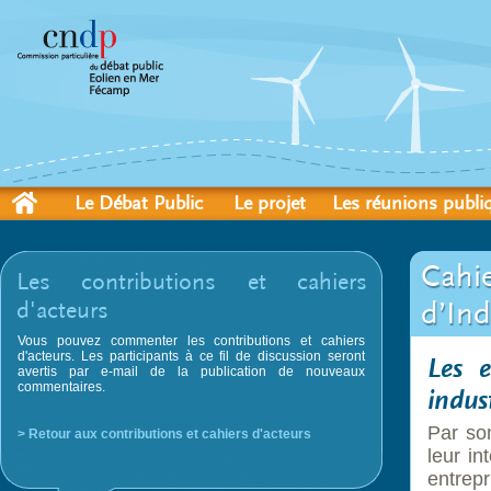
Le Débat Public
Le projet
Les réunions publi
Cahi
Les contributions et cahiers
d’In
d'acteurs
Vous pouvez commenter les contributions et cahiers
d'acteurs. Les participants à ce fil de discussion seront
Les e
avertis par e-mail de la publication de nouveaux
commentaires.
indust
Par so
> Retour aux contributions et cahiers d'acteurs
leur i
entrepri