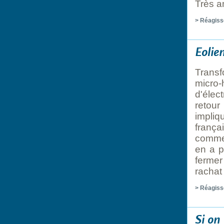
Très a
> Réagiss
Eolie
Transf
micro-
d'élec
retour
impliq
frança
comme 
en a p
fermer 
rachat
> Réagiss
Si on 