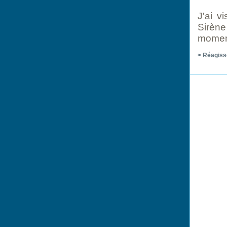
J'ai v
Sirène
moment
> Réagiss