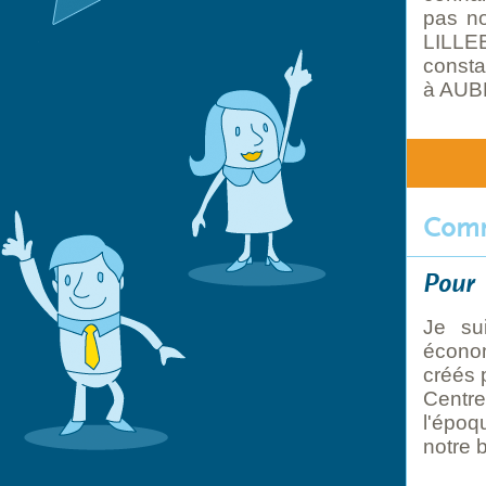
pas no
LILLEB
consta
à AUBE
Comm
Pour
Je sui
écono
créés 
Centr
l'époq
notre