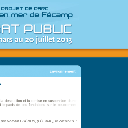
Environnement
s
 la destruction et la remise en suspension d’une
et impacts de ces fondations sur le peuplement
 par Romain GUÉNON, (FÉCAMP), le 24/04/2013