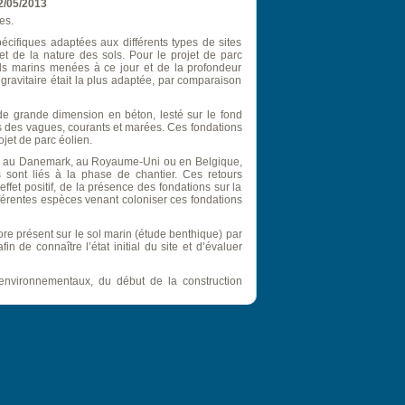
2/05/2013
es.
écifiques adaptées aux différents types de sites
t de la nature des sols. Pour le projet de parc
ls marins menées à ce jour et de la profondeur
gravitaire était la plus adaptée, par comparaison
e grande dimension en béton, lesté sur le fond
rts des vagues, courants et marées. Ces fondations
jet de parc éolien.
ants au Danemark, au Royaume-Uni ou en Belgique,
 sont liés à la phase de chantier. Ces retours
ffet positif, de la présence des fondations sur la
ifférentes espèces venant coloniser ces fondations
lore présent sur le sol marin (étude benthique) par
n de connaître l’état initial du site et d’évaluer
s environnementaux, du début de la construction