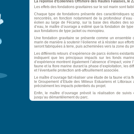
La réponse d'Eoliennes Offshore des Hautes Falaises, le 2
Les effets des fondations gravitaires sur le sol marin sont faibl
Chaque type de fondations présente des caractéristiques sp
rencontrés, en fonction notamment de la profondeur d’eau e
éolien au large de Fécamp, sur la base des études des so
d’eau, le maître d’ouvrage a estimé que la fondation de type 
aux fondations de type jacket ou monopieu.
Une fondation gravitaire se présente comme un ensemble d
marin de manière à soutenir l’éolienne et à résister aux effo
seront fabriquées à terre, puis acheminées vers la zone du pro
Les différents retours d’expérience de parcs éoliens exist
indiquent que les principaux impacts sur les fonds marins
d’expérience montrent également l’absence d’impact, voire l’e
faune et la flore marine durant la phase d’exploitation, les d
et l’éventuelle protection anti-affouillement associée.
Le maître d’ouvrage fait réaliser une étude de la faune et la f
le Groupement d’Etude des Milieux Estuariens et Littoraux afi
précisément les impacts potentiels du projet.
Enfin, le maître d’ouvrage prévoit la réalisation de suivi
jusqu’au démantèlement du parc.