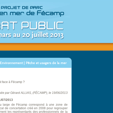
Environnement | Pêche et usagers de la mer
st face à Fécamp ?
ée par Gérard ALLIAS, (FÉCAMP), le 19/06/2013
1/07/2013
 au large de Fécamp correspond à une zone de
local de concertation créé en 2008 pour regrouper
ment les représentants des professionnels de la