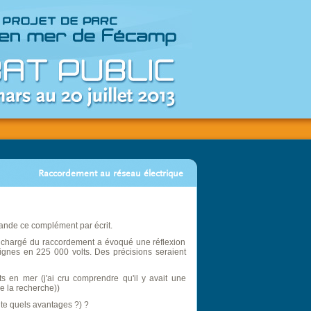
Raccordement au réseau électrique
mande ce complément par écrit.
 chargé du raccordement a évoqué une réflexion
lignes en 225 000 volts. Des précisions seraient
s en mer (j'ai cru comprendre qu'il y avait une
de la recherche))
ente quels avantages ?) ?