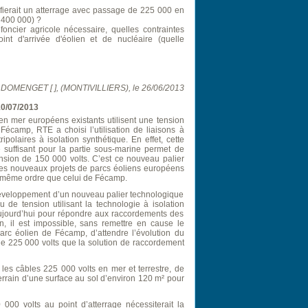
ifierait un atterrage avec passage de 225 000 en
 400 000) ?
foncier agricole nécessaire, quelles contraintes
oint d'arrivée d'éolien et de nucléaire (quelle
k DOMENGET [ ], (MONTIVILLIERS), le 26/06/2013
10/07/2013
en mer européens existants utilisent une tension
écamp, RTE a choisi l’utilisation de liaisons à
ipolaires à isolation synthétique. En effet, cette
 suffisant pour la partie sous-marine permet de
nsion de 150 000 volts. C’est ce nouveau palier
 les nouveaux projets de parcs éoliens européens
 même ordre que celui de Fécamp.
e développement d’un nouveau palier technologique
 de tension utilisant la technologie à isolation
ujourd’hui pour répondre aux raccordements des
n, il est impossible, sans remettre en cause le
rc éolien de Fécamp, d’attendre l’évolution du
ie 225 000 volts que la solution de raccordement
 les câbles 225 000 volts en mer et terrestre, de
rrain d’une surface au sol d’environ 120 m² pour
00 volts au point d’atterrage nécessiterait la