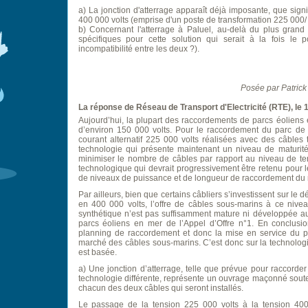
a) La jonction d'atterrage apparaît déjà imposante, que sign
400 000 volts (emprise d'un poste de transformation 225 000/
b) Concernant l'atterrage à Paluel, au-delà du plus grand 
spécifiques pour cette solution qui serait à la fois le p
incompatibilité entre les deux ?).
Posée par Patric
La réponse de Réseau de Transport d'Electricité (RTE), le 
Aujourd’hui, la plupart des raccordements de parcs éoliens 
d’environ 150 000 volts. Pour le raccordement du parc de F
courant alternatif 225 000 volts réalisées avec des câbles tr
technologie qui présente maintenant un niveau de maturité
minimiser le nombre de câbles par rapport au niveau de te
technologique qui devrait progressivement être retenu pour
de niveaux de puissance et de longueur de raccordement du
Par ailleurs, bien que certains câbliers s’investissent sur l
en 400 000 volts, l’offre de câbles sous-marins à ce niveau
synthétique n’est pas suffisamment mature ni développée a
parcs éoliens en mer de l’Appel d’Offre n°1. En conclusio
planning de raccordement et donc la mise en service du pa
marché des câbles sous-marins. C’est donc sur la technolog
est basée.
a) Une jonction d’atterrage, telle que prévue pour raccorder
technologie différente, représente un ouvrage maçonné soute
chacun des deux câbles qui seront installés.
Le passage de la tension 225 000 volts à la tension 400 0