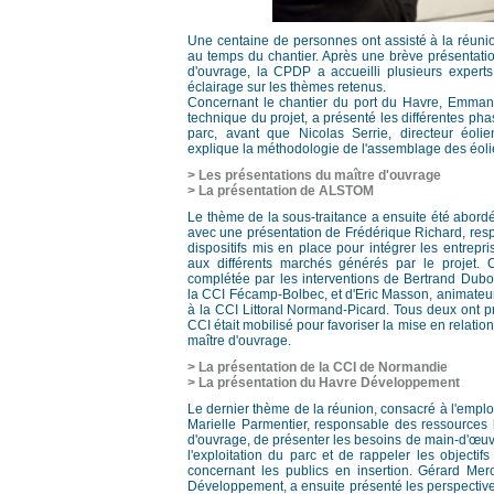
Une centaine de personnes ont assisté à la réun
au temps du chantier. Après une brève présentatio
d'ouvrage, la CPDP a accueilli plusieurs experts 
éclairage sur les thèmes retenus.
Concernant le chantier du port du Havre, Emmanu
technique du projet, a présenté les différentes pha
parc, avant que Nicolas Serrie, directeur éolie
explique la méthodologie de l'assemblage des éol
> Les présentations du maître d'ouvrage
> La présentation de ALSTOM
Le thème de la sous-traitance a ensuite été abordé
avec une présentation de Frédérique Richard, res
dispositifs mis en place pour intégrer les entrepri
aux différents marchés générés par le projet. C
complétée par les interventions de Bertrand Dubo
la CCI Fécamp-Bolbec, et d'Eric Masson, animateu
à la CCI Littoral Normand-Picard. Tous deux ont p
CCI était mobilisé pour favoriser la mise en relatio
maître d'ouvrage.
> La présentation de la CCI de Normandie
> La présentation du Havre Développement
Le dernier thème de la réunion, consacré à l'emploi 
Marielle Parmentier, responsable des ressources
d'ouvrage, de présenter les besoins de main-d'œuvr
l'exploitation du parc et de rappeler les objectifs 
concernant les publics en insertion. Gérard Mer
Développement, a ensuite présenté les perspectives