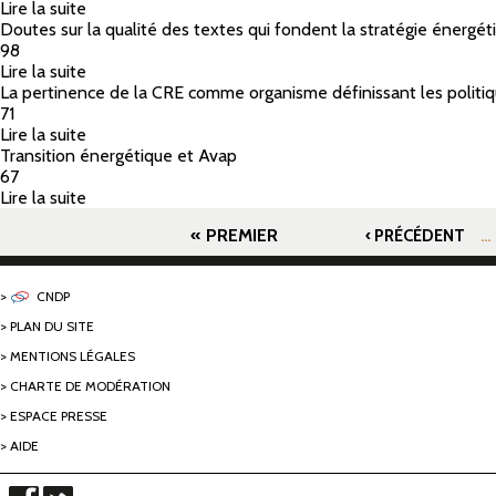
Lire la suite
de Récupération d'énergies
Doutes sur la qualité des textes qui fondent la stratégie énergé
98
Lire la suite
de Doutes sur la qualité des textes qui fondent la st
La pertinence de la CRE comme organisme définissant les politi
71
Lire la suite
de La pertinence de la CRE comme organisme définiss
Transition énergétique et Avap
67
Lire la suite
de Transition énergétique et Avap
Pages
« PREMIER
…
‹ PRÉCÉDENT
CNDP
PLAN DU SITE
MENTIONS LÉGALES
CHARTE DE MODÉRATION
ESPACE PRESSE
AIDE