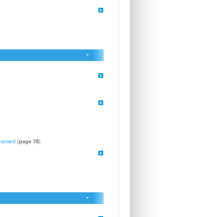
ncement
(
page 78
)