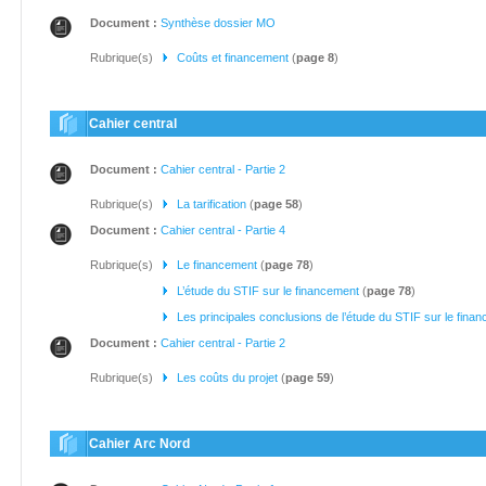
Document :
Synthèse dossier MO
Rubrique(s)
Coûts et financement
(
page 8
)
Cahier central
Document :
Cahier central - Partie 2
Rubrique(s)
La tarification
(
page 58
)
Document :
Cahier central - Partie 4
Rubrique(s)
Le financement
(
page 78
)
L’étude du STIF sur le financement
(
page 78
)
Les principales conclusions de l’étude du STIF sur le fina
Document :
Cahier central - Partie 2
Rubrique(s)
Les coûts du projet
(
page 59
)
Cahier Arc Nord