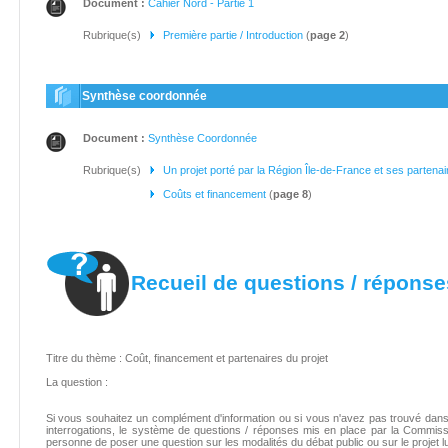
Document :
Cahier Nord - Partie 1
Rubrique(s)
Première partie / Introduction
(
page 2
)
Synthèse coordonnée
Document :
Synthèse Coordonnée
Rubrique(s)
Un projet porté par la Région Île-de-France et ses partenai
Coûts et financement
(
page 8
)
Recueil de questions / réponse
Titre du thème : Coût, financement et partenaires du projet
La question :
Si vous souhaitez un complément d'information ou si vous n'avez pas trouvé dan
interrogations, le système de questions / réponses mis en place par la Commis
personne de poser une question sur les modalités du débat public ou sur le projet 