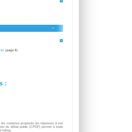
res
(
page 8
)
s :
s les contenus proposés les réponses à vos
sion du débat public (CPDP) permet à toute
lui même.