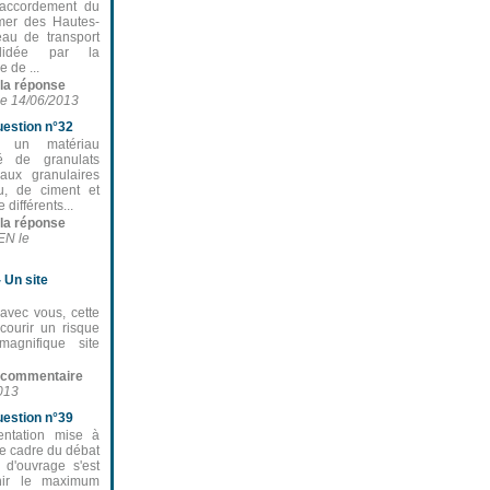
raccordement du
mer des Hautes-
eau de transport
 validée par la
 de ...
e la réponse
le 14/06/2013
estion n°32
 un matériau
é de granulats
iaux granulaires
au, de ciment et
différents...
e la réponse
EN le
Un site
 avec vous, cette
 courir un risque
agnifique site
du commentaire
2013
estion n°39
ntation mise à
le cadre du débat
e d'ouvrage s'est
rnir le maximum