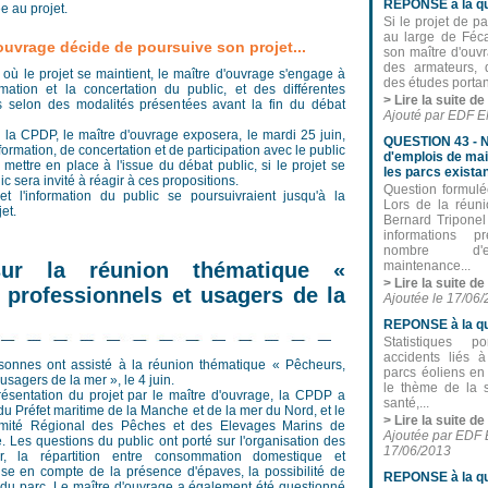
REPONSE à la qu
e au projet.
Si le projet de p
au large de Féc
'ouvrage décide de poursuive son projet...
son maître d'ouv
des armateurs, 
où le projet se maintient, le maître d'ouvrage s'engage à
des études portant
ormation et la concertation du public, et des différentes
> Lire la suite d
s selon des modalités présentées avant la fin du débat
Ajouté par EDF E
la CPDP, le maître d'ouvrage exposera, le mardi 25 juin,
QUESTION 43 - 
formation, de concertation et de participation avec le public
d'emplois de ma
 mettre en place à l'issue du débat public, si le projet se
les parcs existan
ic sera invité à réagir à ces propositions.
Question formul
et l'information du public se poursuivraient jusqu'à la
Lors de la réun
et.
Bernard Tripone
informations p
nombre d'
sur la réunion thématique «
maintenance...
> Lire la suite de
 professionnels et usagers de la
Ajoutée le 17/06
REPONSE à la qu
Statistiques p
accidents liés à 
onnes ont assisté à la réunion thématique « Pêcheurs,
parcs éoliens e
usagers de la mer », le 4 juin.
le thème de la s
présentation du projet par le maître d'ouvrage, la CPDP a
santé,...
t du Préfet maritime de la Manche et de la mer du Nord, et le
> Lire la suite d
mité Régional des Pêches et des Elevages Marins de
Ajoutée par EDF 
 Les questions du public ont porté sur l'organisation des
17/06/2013
, la répartition entre consommation domestique et
prise en compte de la présence d'épaves, la possibilité de
REPONSE à la qu
 du parc. Le maître d'ouvrage a également été questionné