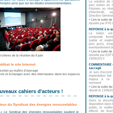
La solution de 
 d'emploi ainsi que sur les études environnementales.
parc éolien en 
Falaises au rés
d'électricité,
Direction Générale
> Lire la suite d
Ajoutée par RTE 
REPONSE à la qu
Le béton est
composite form
(sable et matér
plus gros), d'e
éventuellement de 
> Lire la suite d
Ajoutée par EDF 
rchives de la réunion du 4 juin
14/06/2013
débat le site Internet
COMMENTAIRE - 
saccagé
estion au maître d'ouvrage
Je suis d'accord
vis et échangez avec des internautes dans les espaces
implantation fait
majeur à ce m
normand.
> Lire la suite 
uveaux cahiers d'acteurs !
Ajouté le 13/06/
REPONSE à la qu
Dans la docume
disposition dans 
cteur du Syndicat des énergies renouvelables
public, le maîtr
efforcé de fou
« Le Syndicat des énergies renouvelables soutient le