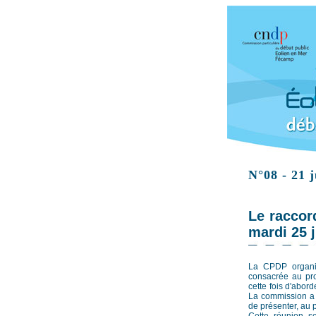
N°08 - 21 
Le raccor
mardi 25 
La CPDP organis
consacrée au pro
cette fois d'abor
La commission a 
de présenter, au p