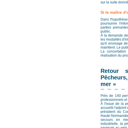
sur la suite donné
Si le maître d
Dans l'hypothèse 
poursuivre l'inf
parties prenante
public.
À la demande de 
les modalités d'in
qu'il envisage de
maintient. Le publ
La concertation 
réalisation du proj
Retour 
Pêcheurs,
mer »
Près de 140 pers
professionnels et 
À l'issue de la 
accueilli l'adjoin
président du Co
Haute-Normandie.
secours en mer
industrielle, la 
naviguer au sein