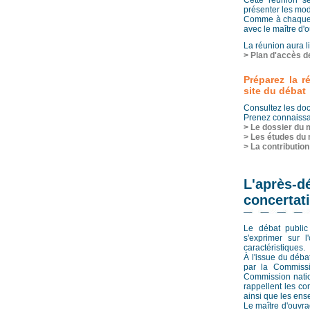
Cette réunion se
présenter les mod
Comme à chaque r
avec le maître d'
La réunion aura 
> Plan d'accès d
Préparez la r
site du débat
Consultez les doc
Prenez connaissan
> Le dossier du 
> Les études du 
> La contributio
L'après
concertat
Le débat public
s'exprimer sur l
caractéristiques.
À l'issue du déba
par la Commissio
Commission natio
rappellent les co
ainsi que les ens
Le maître d'ouvra