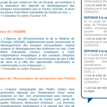
d'informations dis
projet de parc éolien en mer de Fécamp, qui contribue à
> Lire la suite d
la réalisation des objectifs de développement des
Ajoutée par le ma
énergies renouvelables que la France s'est fixé, et pose
12/06/2013
les bases d'une filière industrielle de l'éolien en mer. »
> Consultez le cahier d'acteur n°8
REPONSE à la qu
Si ce projet de
large de Fécamp
maître d'ouvra
cteur de l'ADEME
dossier d
d'autorisations né
« L'Agence de l'Environnement et de la Maîtrise de
> Lire la suite d
l'Energie (ADEME), établissement public promouvant le
Ajoutée par le ma
développement des énergies renouvelables, entend
12/06/2013
soutenir le développement des éoliennes en mer. Cette
REPONSE à la qu
filière industrielle d'avenir contribuera à notre
Si ce projet de p
indépendance énergétique, à des créations d'emplois
au large de Fécam
sur notre territoire, à réduire nos émissions de gaz à effet
activités d'e
de serre et à offrir des opportunités industrielles et
maintenance
commerciales à nos entreprises. »
progressivemen
> Consultez le cahier d'acteur n°7
2020, a...
> Lire la suite d
teur de l'Association de protection des Petites
Ajoutée par le ma
12/06/2013
> Lire les derni
« L'espace remarquable des Petites Dalles sera
en ligne
gravement dégradé par l'implantation d'une usine
éolienne en mer. Son environnement sera menacé :
perspective visuelle, risque de marée noire, perte de
galets, infrasons, destruction d'oiseaux... Les énormes
investissements participeront à la hausse des prix de