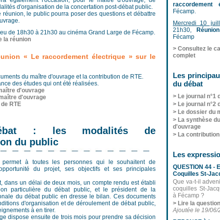
ra également l'occasion, pour le maître d'ouvrage, de
raccordement é
alités d'organisation de la concertation post-débat public.
Fécamp.
éunion, le public pourra poser des questions et débattre
ouvrage.
Mercredi 10 juill
21h30,
Réunion
lieu de 18h30 à 21h30 au cinéma Grand Large de Fécamp.
Fécamp
e la réunion
> Consultez le ca
complet
éunion « Le raccordement électrique » sur le
Les principa
uments du maître d'ouvrage et la contribution de RTE.
du débat
ce des études qui ont été réalisées.
maître d'ouvrage
> Le journal n°1 
maître d'ouvrage
n de RTE
> Le journal n°2 
> Le dossier du 
> La synthèse du
d'ouvrage
-débat : les modalités de
> La contributio
ion du public
Les expressio
 permet à toutes les personnes qui le souhaitent de
QUESTION 44 - E
'opportunité du projet, ses objectifs et ses principales
Coquilles St-Ja
Que va-t-il adven
t, dans un délai de deux mois, un compte rendu est établi
coquilles St-Jac
n particulière du débat public, et le président de la
à Fécamp ?
nale du débat public en dresse le bilan. Ces documents
nditions d'organisation et de déroulement de débat public,
> Lire la questio
eignements à en tirer.
Ajoutée le 19/06
ge dispose ensuite de trois mois pour prendre sa décision