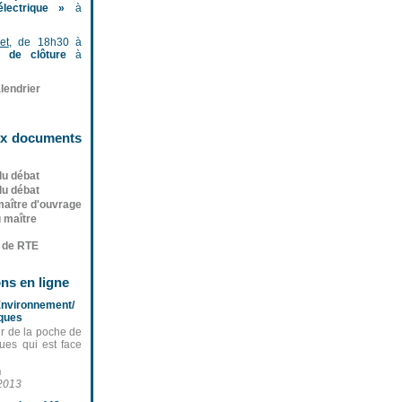
lectrique »
à
et
, de 18h30 à
 de clôture
à
lendrier
ux documents
du débat
du débat
maître d'ouvrage
 maître
n de RTE
ns en ligne
nvironnement/
cques
ir de la poche de
ques qui est face
n
/2013