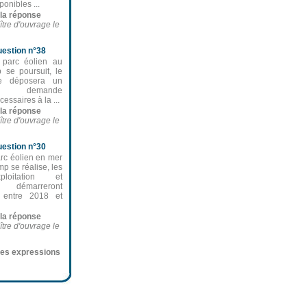
ponibles ...
e la réponse
ître d'ouvrage le
estion n°38
 parc éolien au
 se poursuit, le
ge déposera un
e demande
cessaires à la ...
e la réponse
ître d'ouvrage le
estion n°30
arc éolien en mer
p se réalise, les
xploitation et
 démarreront
t entre 2018 et
e la réponse
ître d'ouvrage le
ères expressions