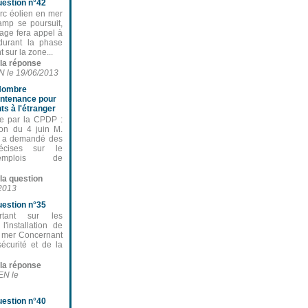
estion n°42
arc éolien en mer
amp se poursuit,
rage fera appel à
durant la phase
 sur la zone...
e la réponse
N le 19/06/2013
Nombre
intenance pour
ts à l'étranger
ée par la CPDP :
ion du 4 juin M.
l a demandé des
récises sur le
emplois de
 la question
/2013
estion n°35
ortant sur les
l'installation de
n mer Concernant
écurité et de la
e la réponse
EN le
estion n°40