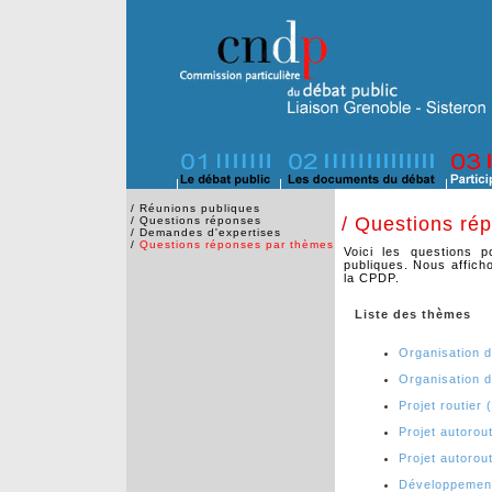
/
Réunions publiques
/ Questions ré
/
Questions réponses
/
Demandes d'expertises
/
Questions réponses par thèmes
Voici les questions 
publiques. Nous affich
la CPDP.
Liste des thèmes
Organisation d
Organisation d
Projet routier 
Projet autorou
Projet autorou
Développement